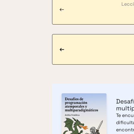
Lecci
←
←
Desaf
multi
Te encue
dificul
encontr