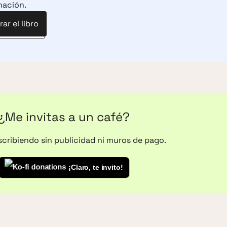
mación.
ar el libro
¿Me invitas a un café?
escribiendo sin publicidad ni muros de pago.
¡Claro, te invito!