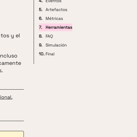
4.
Eventos
5.
Artefactos
6.
Métricas
7.
Herramientas
tos y el
8.
FAQ
9.
Simulación
10.
Final
incluso
icamente
s.
ional.