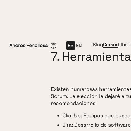
Saltar al contenido
Blog
Cursos
Libro
Andros Fenollosa
ES
EN
7. Herramient
Existen numerosas herramientas 
Scrum. La elección la dejaré a t
recomendaciones:
ClickUp: Equipos que busc
Jira: Desarrollo de software