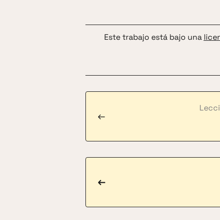
Este trabajo está bajo una
lice
Lecci
←
←