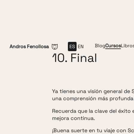
Saltar al contenido
Blog
Cursos
Libro
Andros Fenollosa
ES
EN
10. Final
Ya tienes una visión general de
una comprensión más profunda d
Recuerda que la clave del éxito 
mejora continua.
¡Buena suerte en tu viaje con S