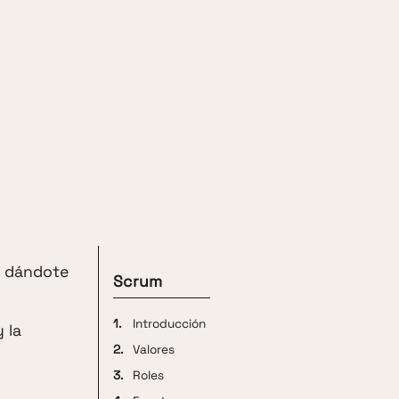
á dándote
Scrum
1.
Introducción
 la
2.
Valores
3.
Roles