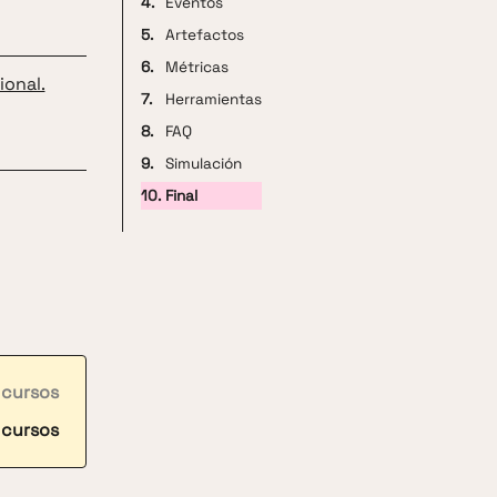
4.
Eventos
5.
Artefactos
6.
Métricas
ional.
7.
Herramientas
8.
FAQ
9.
Simulación
10.
Final
 cursos
 cursos