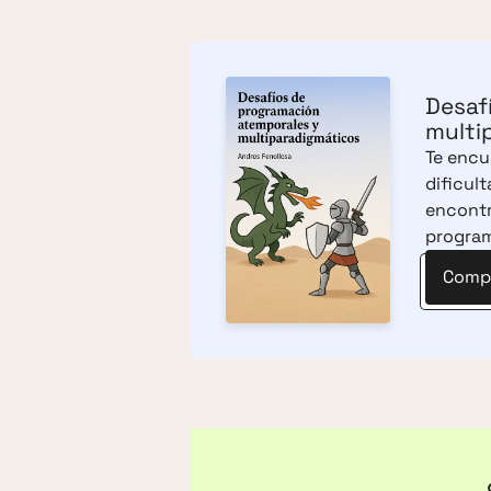
Desaf
multi
Te encue
dificul
encontr
progra
Compr