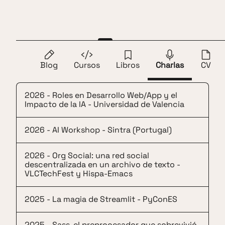
Saltar al contenido
Andros Fenollosa
ES
EN
Charlas
Blog
Cursos
Libros
Charlas
CV
2026 - Roles en Desarrollo Web/App y el
Impacto de la IA - Universidad de Valencia
2026 - AI Workshop - Sintra (Portugal)
2026 - Org Social: una red social
descentralizada en un archivo de texto -
VLCTechFest y Hispa-Emacs
2025 - La magia de Streamlit - PyConES
2025 - Sass, el preprocesador que sobrevivió