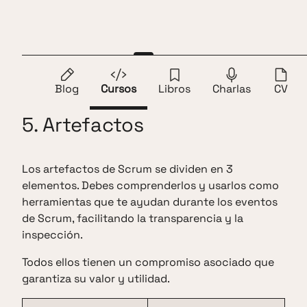
Saltar al contenido
Andros Fenollosa
ES
EN
1.
Introducción
2.
Valores
3.
Roles
4.
Eventos
Blog
Cursos
Libros
Charlas
CV
5. Artefactos
Los artefactos de Scrum se dividen en 3
elementos. Debes comprenderlos y usarlos como
herramientas que te ayudan durante los eventos
de Scrum, facilitando la transparencia y la
inspección.
Todos ellos tienen un compromiso asociado que
garantiza su valor y utilidad.