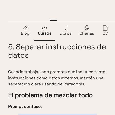
Saltar al contenido
Andros Fenollosa
ES
EN
1.
Introducción
2.
Fundamentos
3.
Ser claro y direc
Blog
Cursos
Libros
Charlas
CV
5. Separar instrucciones de
datos
Cuando trabajas con prompts que incluyen tanto
instrucciones como datos externos, mantén una
separación clara usando delimitadores.
El problema de mezclar todo
Prompt confuso: