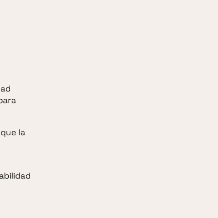
dad
para
 que la
abilidad