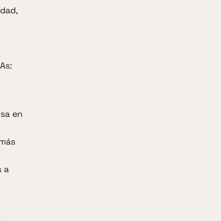
dad,
As:
osa en
 más
s a