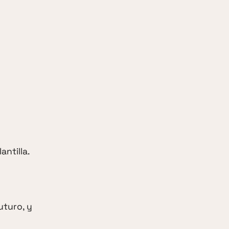
ntilla.
uturo, y