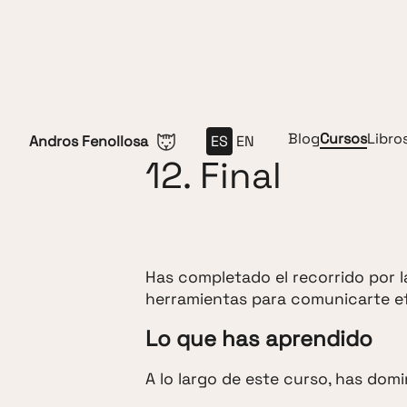
Saltar al contenido
Blog
Cursos
Libro
Andros Fenollosa
ES
EN
12. Final
Has completado el recorrido por l
herramientas para comunicarte efe
Lo que has aprendido
A lo largo de este curso, has dom