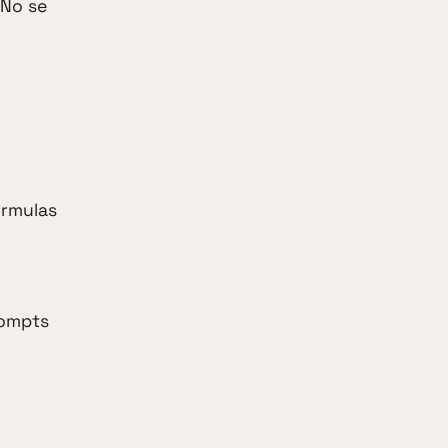
 No se
órmulas
rompts