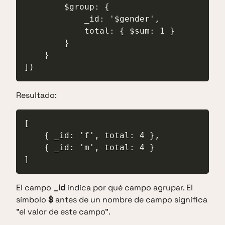
        $group: {

            _id: '$gender',

            total: { $sum: 1 }

        }

    }

])
Resultado:
[

    { _id: 'f', total: 4 },

    { _id: 'm', total: 4 }

]
El campo
_id
indica por qué campo agrupar. El
símbolo
$
antes de un nombre de campo significa
"el valor de este campo".