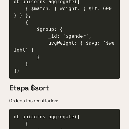
db.unicorns.aggregate([

    { $match: { weight: { $lt: 600 
} } },

    {

        $group: {

            _id: '$gender',

            avgWeight: { $avg: '$we
ight' }

        }

    }

])
Etapa $sort
Ordena los resultados:
db.unicorns.aggregate([

    {
