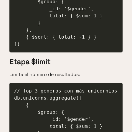
        $group: {

            _id: '$gender',

            total: { $sum: 1 }

        }

    },

    { $sort: { total: -1 } }

])
Etapa $limit
Limita el número de resultados:
// Top 3 géneros con más unicornios

db.unicorns.aggregate([

    {

        $group: {

            _id: '$gender',

            total: { $sum: 1 }
