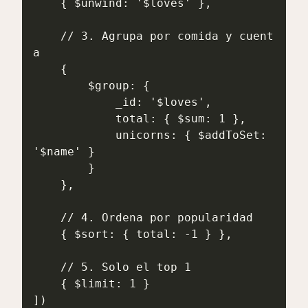
    { $unwind: '$loves' },

    // 3. Agrupa por comida y cuent
a

    {

        $group: {

            _id: '$loves',

            total: { $sum: 1 },

            unicorns: { $addToSet: 
'$name' }

        }

    },

    // 4. Ordena por popularidad

    { $sort: { total: -1 } },

    // 5. Solo el top 1

    { $limit: 1 }

])