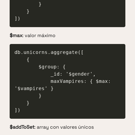
        }

    }

])
$max
: valor máximo
db.unicorns.aggregate([

    {

        $group: {

            _id: '$gender',

            maxVampires: { $max: 
'$vampires' }

        }

    }

])
$addToSet
: array con valores únicos