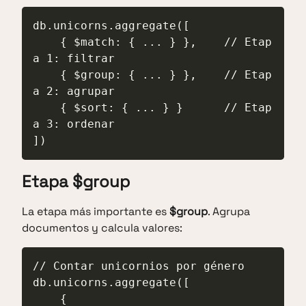
db.unicorns.aggregate([

    { $match: { ... } },    // Etap
a 1: filtrar

    { $group: { ... } },    // Etap
a 2: agrupar

    { $sort: { ... } }      // Etap
a 3: ordenar

])
Etapa $group
La etapa más importante es
$group
. Agrupa
documentos y calcula valores:
// Contar unicornios por género

db.unicorns.aggregate([

    {
