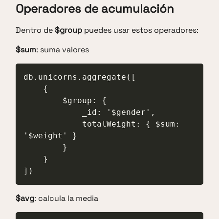
Operadores de acumulación
Dentro de
$group
puedes usar estos operadores:
$sum
: suma valores
db.unicorns.aggregate([

    {

        $group: {

            _id: '$gender',

            totalWeight: { $sum: 
'$weight' }

        }

    }

])
$avg
: calcula la media