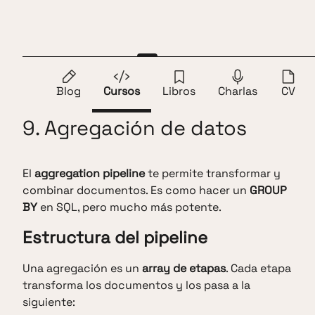
Saltar al contenido
Andros Fenollosa
ES
EN
1.
Introducción
2.
Instalación y MongoDB Compass
Blog
Cursos
Libros
Charlas
CV
9. Agregación de datos
El
aggregation pipeline
te permite transformar y
combinar documentos. Es como hacer un
GROUP
BY
en SQL, pero mucho más potente.
Estructura del pipeline
Una agregación es un
array de etapas
. Cada etapa
transforma los documentos y los pasa a la
siguiente: