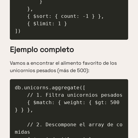
        }

    },

    { $sort: { count: -1 } },

    { $limit: 1 }

])
Ejemplo completo
Vamos a encontrar el alimento favorito de los
unicornios pesados (más de 500):
db.unicorns.aggregate([

    // 1. Filtra unicornios pesados

    { $match: { weight: { $gt: 500 
} } },

    // 2. Descompone el array de co
midas
