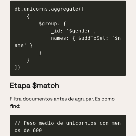
db.unicorns.aggregate([

    {

        $group: {

            _id: '$gender',

            names: { $addToSet: '$n
ame' }

        }

    }

])
Etapa $match
Filtra documentos antes de agrupar. Es como
find
:
// Peso medio de unicornios con men
os de 600
