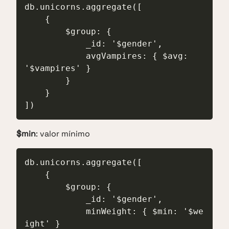
db.unicorns.aggregate([

    {

        $group: {

            _id: '$gender',

            avgVampires: { $avg: 
'$vampires' }

        }

    }

])
$min
: valor mínimo
db.unicorns.aggregate([

    {

        $group: {

            _id: '$gender',

            minWeight: { $min: '$we
ight' }
