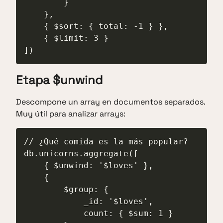
        }

    },

    { $sort: { total: -1 } },

    { $limit: 3 }

])
Etapa $unwind
Descompone un array en documentos separados.
Muy útil para analizar arrays:
// ¿Qué comida es la más popular?

db.unicorns.aggregate([

    { $unwind: '$loves' },

    {

        $group: {

            _id: '$loves',

            count: { $sum: 1 }
