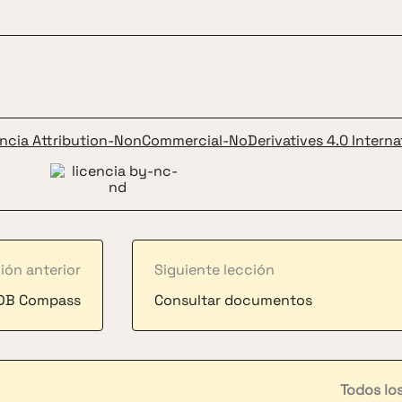
encia Attribution-NonCommercial-NoDerivatives 4.0 Internat
ión anterior
Siguiente lección
oDB Compass
Consultar documentos
Todos lo