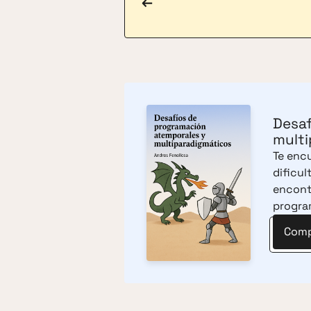
←
Desaf
multi
Te encu
dificu
encont
progra
Compr