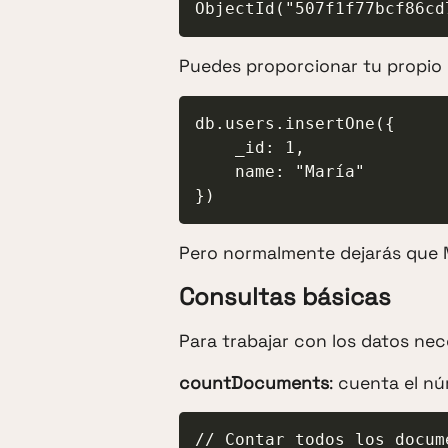
ObjectId("507f1f77bcf86cd
Puedes proporcionar tu propio 
db.users.insertOne({

    _id: 1,

    name: "María"

})
Pero normalmente dejarás que
Consultas básicas
Para trabajar con los datos n
countDocuments
: cuenta el 
// Contar todos los docume