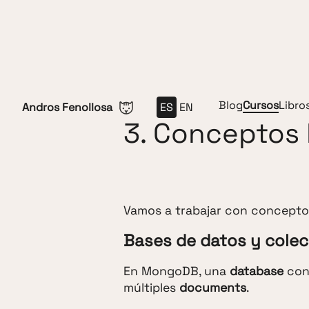
Saltar al contenido
Blog
Cursos
Libro
Andros Fenollosa
ES
EN
3. Conceptos
Vamos a trabajar con concept
Bases de datos y cole
En MongoDB, una
database
con
múltiples
documents
.