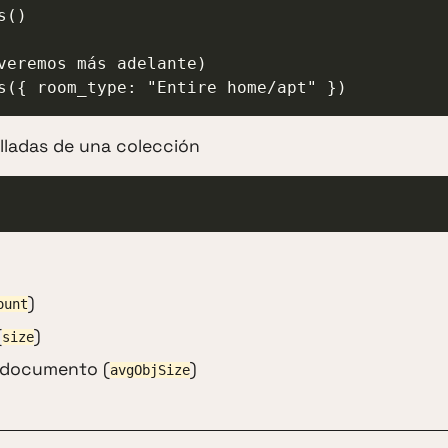
()

veremos más adelante)

s({ room_type: "Entire home/apt" })
alladas de una colección
)
ount
(
)
size
 documento (
)
avgObjSize