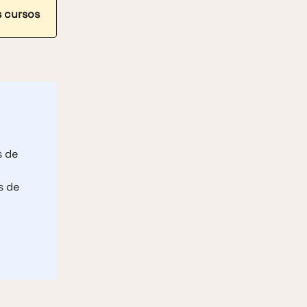
s cursos
s de
s de