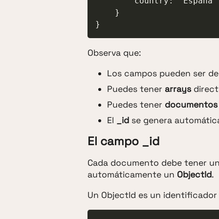
        country: "España"

    }

}
Observa que:
Los campos pueden ser de d
Puedes tener
arrays
direc
Puedes tener
documentos
El
_id
se genera automática
El campo _id
Cada documento debe tener 
automáticamente un
ObjectId
.
Un ObjectId es un identificador