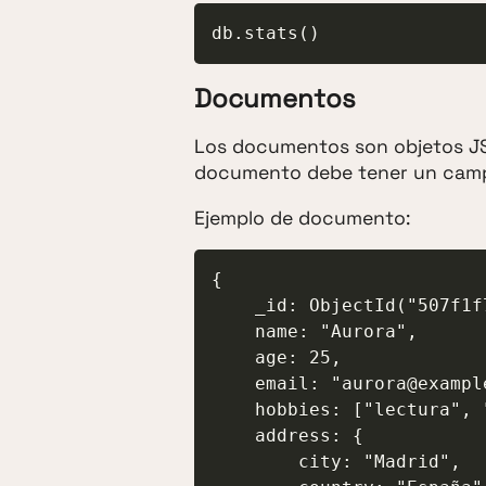
db.stats()
Documentos
Los documentos son objetos J
documento debe tener un ca
Ejemplo de documento:
{

    _id: ObjectId("507f1f77bcf86cd799439011"),

    name: "Aurora",

    age: 25,

    email: "aurora@example.com",

    hobbies: ["lectura", "programación"],

    address: {

        city: "Madrid",
