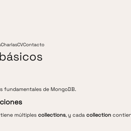
s
Charlas
CV
Contacto
 básicos
os fundamentales de MongoDB.
cciones
tiene múltiples
collections
, y cada
collection
contie