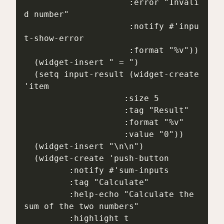
                     :error "Invali
d number"

                     :notify #'inpu
t-show-error

                     :format "%v"))

  (widget-insert " = ")

  (setq input-result (widget-create 
'item

                    :size 5

                    :tag "Result"

                    :format "%v"

                    :value "0"))

  (widget-insert "\n\n")

  (widget-create 'push-button

         :notify #'sum-inputs

         :tag "Calculate"

         :help-echo "Calculate the 
sum of the two numbers"

         :highlight t
