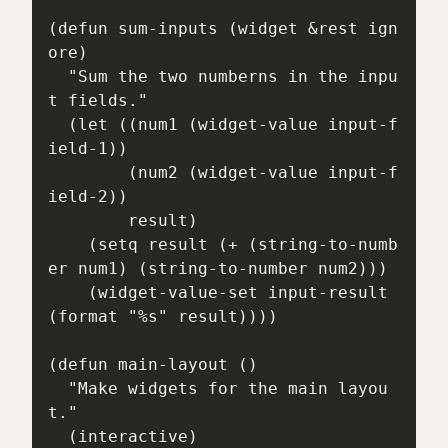
(defun sum-inputs (widget &rest ign
ore)

  "Sum the two numberns in the inpu
t fields."

  (let ((num1 (widget-value input-f
ield-1))

        (num2 (widget-value input-f
ield-2))

        result)

    (setq result (+ (string-to-numb
er num1) (string-to-number num2)))

    (widget-value-set input-result 
(format "%s" result))))

(defun main-layout ()

  "Make widgets for the main layou
t."

  (interactive)
