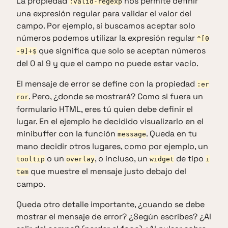
La propiedad
nos permite definir
:valid-regexp
una expresión regular para validar el valor del
campo. Por ejemplo, si buscamos aceptar solo
números podemos utilizar la expresión regular
^[0
que significa que solo se aceptan números
-9]+$
del 0 al 9 y que el campo no puede estar vacío.
El mensaje de error se define con la propiedad
:er
. Pero, ¿donde se mostrará? Como si fuera un
ror
formulario HTML, eres tú quien debe definir el
lugar. En el ejemplo he decidido visualizarlo en el
minibuffer con la función
. Queda en tu
message
mano decidir otros lugares, como por ejemplo, un
o un
, o incluso, un
de tipo
tooltip
overlay
widget
i
que muestre el mensaje justo debajo del
tem
campo.
Queda otro detalle importante, ¿cuando se debe
mostrar el mensaje de error? ¿Según escribes? ¿Al