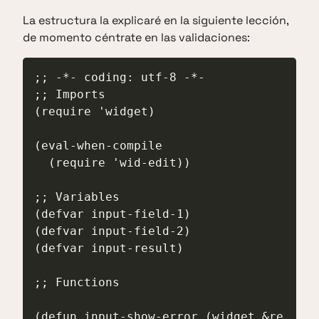
La estructura la explicaré en la siguiente lección,
de momento céntrate en las validaciones:
;; -*- coding: utf-8 -*-

;; Imports

(require 'widget)

(eval-when-compile

  (require 'wid-edit))

;; Variables

(defvar input-field-1)

(defvar input-field-2)

(defvar input-result)

;; Functions

(defun input-show-error (widget &re