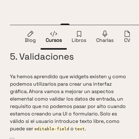
Saltar al contenido
Andros Fenollosa
ES
EN
1.
Introducción
2.
Botones
3.
Campos
4.
Selec
Blog
Cursos
Libros
Charlas
CV
5. Validaciones
Ya hemos aprendido que widgets existen y como
podemos utilizarlos para crear una interfaz
gráfica. Ahora vamos a mejorar un aspectos
elemental como validar los datos de entrada, un
requisito que no podemos pasar por alto cuando
estamos creando una UI o formulario. Solo es
válido si el usuario introduce texto libre, como
puede ser
o
.
editable-field
text