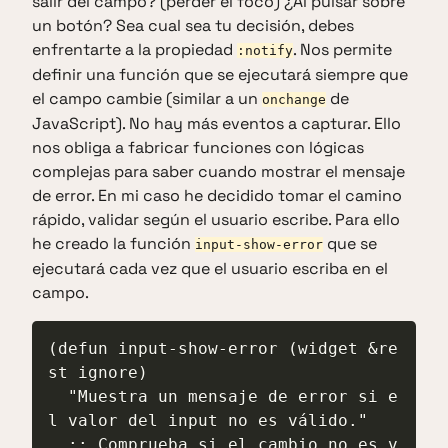
salir del campo? (perder el foco) ¿Al pulsar sobre
un botón? Sea cual sea tu decisión, debes
enfrentarte a la propiedad
. Nos permite
:notify
definir una función que se ejecutará siempre que
el campo cambie (similar a un
de
onchange
JavaScript). No hay más eventos a capturar. Ello
nos obliga a fabricar funciones con lógicas
complejas para saber cuando mostrar el mensaje
de error. En mi caso he decidido tomar el camino
rápido, validar según el usuario escribe. Para ello
he creado la función
que se
input-show-error
ejecutará cada vez que el usuario escriba en el
campo.
(defun input-show-error (widget &re
st ignore)

  "Muestra un mensaje de error si e
l valor del input no es válido."

  ;; Comprueba si el cambio no es v