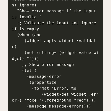
st ignore)

  "Show error message if the input 
is invalid."

  ;; Validate the input and ignore 
if is empty

  (when (and

     (widget-apply widget :validat
e)

     (not (string= (widget-value wi
dget) "")))

    ;; Show error message

    (let (

      (message-error

       (propertize

        (format "Error: %s"

            (widget-get widget :err
or)) 'face '(:foreground "red"))))

      (message message-error))))
