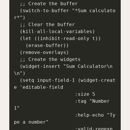
  ;; Create the buffer

  (switch-to-buffer "*Sum calculato
r*")

  ;; Clear the buffer

  (kill-all-local-variables)

  (let ((inhibit-read-only t))

    (erase-buffer))

  (remove-overlays)

  ;; Create the widgets

  (widget-insert "Sum Calculator\n
\n")

  (setq input-field-1 (widget-creat
e 'editable-field

                     :size 5

                     :tag "Number 
1"

                     :help-echo "Ty
pe a number"

                     :valid-regexp 