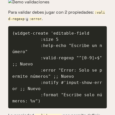
Para validar debes jugar con 2 propiedades:
:vali
y
.
d-regexp
:error
(widget-create 'editable-field

           :size 5

           :help-echo "Escribe un n
úmero"

           :valid-regexp "^[0-9]+$" 
;; Nuevo

           :error "Error: Solo se p
ermite números" ;; Nuevo

           :notify #'input-show-err
or ;; Nuevo

           :format "Escribe solo nú