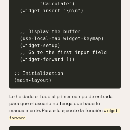
         "Calculate")

  (widget-insert "\n\n")

  ;; Display the buffer

  (use-local-map widget-keymap)

  (widget-setup)

  ;; Go to the first input field

  (widget-forward 1))

;; Initialization

(main-layout)
Le he dado el foco al primer campo de entrada
para que el usuario no tenga que hacerlo
manualmente. Para ello ejecuto la función
widget-
.
forward