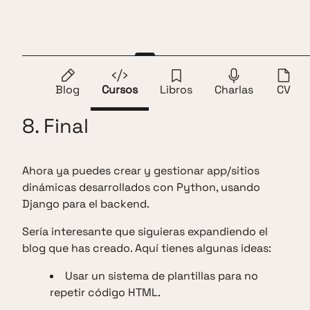
Saltar al contenido
Andros Fenollosa
ES
EN
1.
Introducción
2.
Proyecto
3.
Modelos
4.
Admi
Blog
Cursos
Libros
Charlas
CV
8. Final
Ahora ya puedes crear y gestionar app/sitios
dinámicas desarrollados con Python, usando
Django para el backend.
Sería interesante que siguieras expandiendo el
blog que has creado. Aquí tienes algunas ideas:
Usar un sistema de plantillas para no
repetir código HTML.