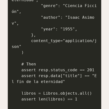
            "genre": "Ciencia Ficci
ón",

            "author": "Isaac Asimo
v",

            "year": "1955",

        },

        content_type="application/j
son"

    )

    # Then

    assert resp.status_code == 201

    assert resp.data["title"] == "E
l fin de la eternidad"

    libros = Libros.objects.all()

    assert len(libros) == 1
