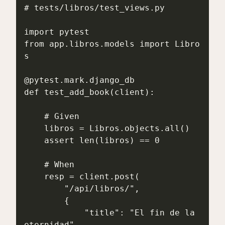
# tests/libros/test_views.py

import pytest

from app.libros.models import Libro
s

@pytest.mark.django_db

def test_add_book(client):

    # Given

    libros = Libros.objects.all()

    assert len(libros) == 0

    # When

    resp = client.post(

        "/api/libros/",

        {

            "title": "El fin de la 
eternidad",
