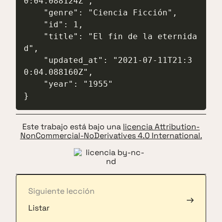
0:04.088124Z",

    "genre": "Ciencia Ficción",

    "id": 1,

    "title": "El fin de la eternida
d",

    "updated_at": "2021-07-11T21:3
0:04.088160Z",

    "year": "1955"

}
Este trabajo está bajo una
licencia Attribution-
NonCommercial-NoDerivatives 4.0 International.
Siguiente lección
→
Listar