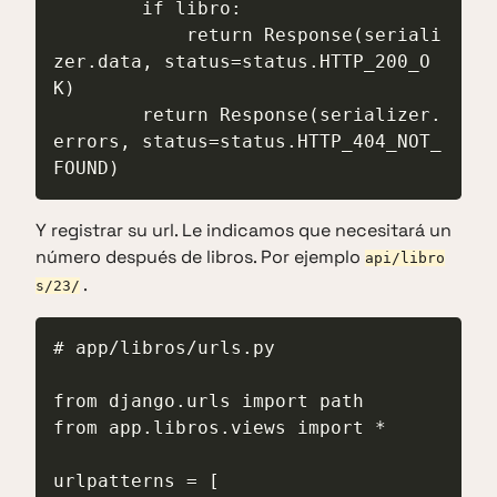
        if libro:

            return Response(seriali
zer.data, status=status.HTTP_200_O
K)

        return Response(serializer.
errors, status=status.HTTP_404_NOT_
FOUND)
Y registrar su url. Le indicamos que necesitará un
número después de libros. Por ejemplo
api/libro
.
s/23/
# app/libros/urls.py

from django.urls import path

from app.libros.views import *

urlpatterns = [
