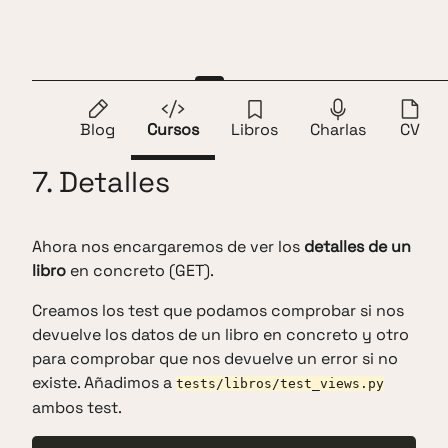
Saltar al contenido
Andros Fenollosa
ES
EN
1.
Introducción
2.
Crear proyecto
3.
Testing
4.
Blog
Cursos
Libros
Charlas
CV
7. Detalles
Ahora nos encargaremos de ver los
detalles de un
libro
en concreto (GET).
Creamos los test que podamos comprobar si nos
devuelve los datos de un libro en concreto y otro
para comprobar que nos devuelve un error si no
existe. Añadimos a
tests/libros/test_views.py
ambos test.