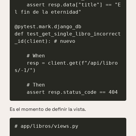
    assert resp.data["title"] == "E
l fin de la eternidad"

@pytest.mark.django_db

def test_get_single_libro_incorrect
_id(client): # nuevo

    # When

    resp = client.get(f"/api/libro
s/-1/")

    # Then

    assert resp.status_code == 404
Es el momento de definir la vista.
# app/libros/views.py
