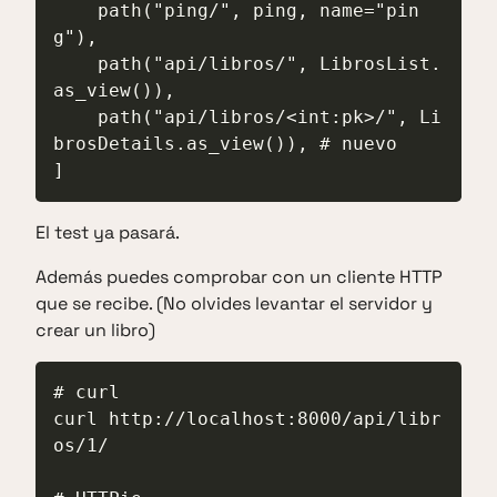
    path("ping/", ping, name="pin
g"),

    path("api/libros/", LibrosList.
as_view()),

    path("api/libros/<int:pk>/", Li
brosDetails.as_view()), # nuevo

]
El test ya pasará.
Además puedes comprobar con un cliente HTTP
que se recibe. (No olvides levantar el servidor y
crear un libro)
# curl

curl http://localhost:8000/api/libr
os/1/
