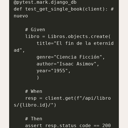
@pytest.mark.django_db

def test_get_single_book(client): # 
nuevo

    # Given

    libro = Libros.objects.create(

        title="El fin de la eternid
ad",

        genre="Ciencia Ficción",

        author="Isaac Asimov",

        year="1955",

        )

    # When

    resp = client.get(f"/api/libro
s/{libro.id}/")

    # Then

    assert resp.status_code == 200
