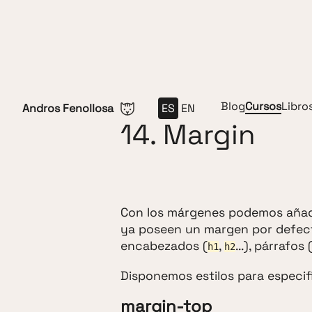
Saltar al contenido
Blog
Cursos
Libro
Andros Fenollosa
ES
EN
14. Margin
Con los márgenes podemos añadi
ya poseen un margen por defect
encabezados (
,
...), párrafos 
h1
h2
Disponemos estilos para especifi
margin-top