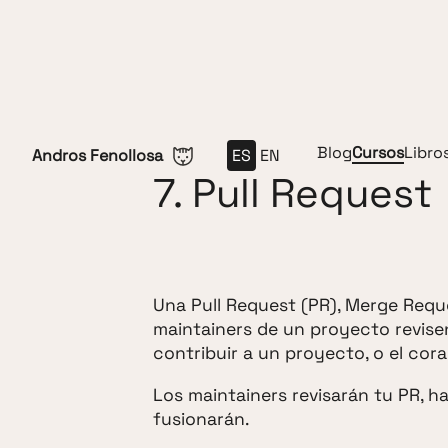
Saltar al contenido
Blog
Cursos
Libro
Andros Fenollosa
ES
EN
7. Pull Request
Una Pull Request (PR), Merge Reque
maintainers de un proyecto revise
contribuir a un proyecto, o el cor
Los maintainers revisarán tu PR, h
fusionarán.