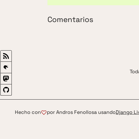
Comentarios
Tod
Hecho con
por Andros Fenollosa usando
Django L