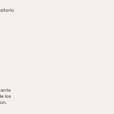
sitorio
tante
de los
aún.