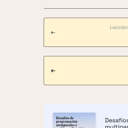
Lección
←
←
Desafío
multipa