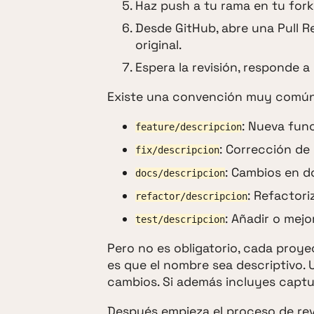
Haz push a tu rama en tu fork
Desde GitHub, abre una Pull R
original.
Espera la revisión, responde 
Existe una convención muy común 
: Nueva fun
feature/descripcion
: Corrección de
fix/descripcion
: Cambios en 
docs/descripcion
: Refactor
refactor/descripcion
: Añadir o mejo
test/descripcion
Pero no es obligatorio, cada proy
es que el nombre sea descriptivo. U
cambios. Si además incluyes captur
Después empieza el proceso de rev