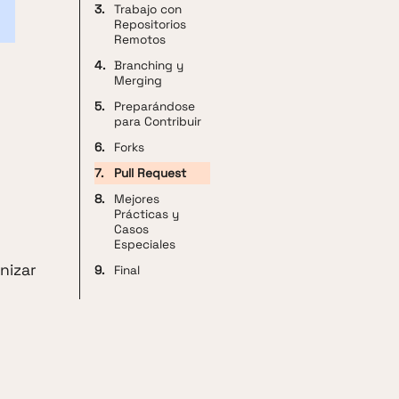
3.
Trabajo con
Repositorios
Remotos
4.
Branching y
Merging
5.
Preparándose
para Contribuir
6.
Forks
7.
Pull Request
8.
Mejores
Prácticas y
Casos
Especiales
nizar
9.
Final