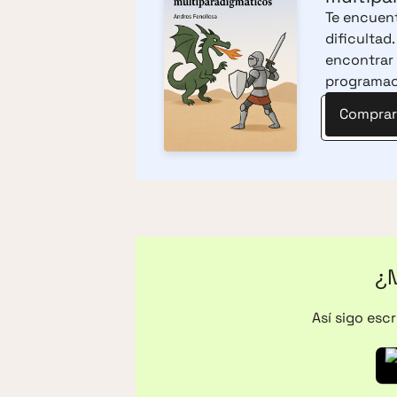
Te encuentr
dificultad
encontrar
programac
Comprar 
¿M
Así sigo esc