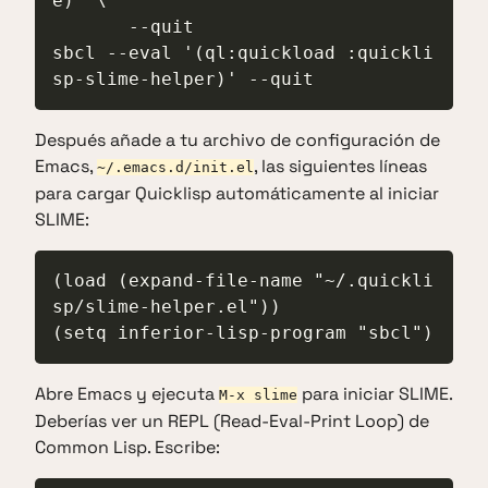
e)' \

       --quit

sbcl --eval '(ql:quickload :quickli
sp-slime-helper)' --quit
Después añade a tu archivo de configuración de
Emacs,
, las siguientes líneas
~/.emacs.d/init.el
para cargar Quicklisp automáticamente al iniciar
SLIME:
(load (expand-file-name "~/.quickli
sp/slime-helper.el"))

(setq inferior-lisp-program "sbcl")
Abre Emacs y ejecuta
para iniciar SLIME.
M-x slime
Deberías ver un REPL (Read-Eval-Print Loop) de
Common Lisp. Escribe: