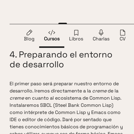
Saltar al contenido
Andros Fenollosa
ES
EN
1.
Prólogo
2.
Introducción
3.
¿Qué es Common Lisp
Blog
Cursos
Libros
Charlas
CV
4. Preparando el entorno
de desarrollo
El primer paso será preparar nuestro entorno de
desarrollo. Iremos directamente a la
creme
de la
creme
en cuanto al ecosistema de Common Lisp.
Instalaremos SBCL (Steel Bank Common Lisp)
como intérprete de Common Lisp y Emacs como
IDE o editor de código. Daré por sentado que
tienes conocimientos básicos de programación y
sabes utilizar, aunque sea de forma básica, Emacs.