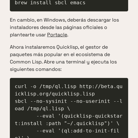
brew install sbcl emacs
En cambio, en Windows, deberás descargar los
instaladores desde las páginas oficiales o
plantearte usar
Portacle
.
Ahora instalaremos Quicklisp, el gestor de
paquetes más popular en el ecosistema de
Common Lisp. Abre una terminal y ejecuta los
siguientes comandos:
curl -o /tmp/ql.lisp http://beta.qu
icklisp.org/quicklisp.lisp

sbcl --no-sysinit --no-userinit --l
oad /tmp/ql.lisp \

       --eval '(quicklisp-quickstar
t:install :path "~/.quicklisp")' \

       --eval '(ql:add-to-init-fil