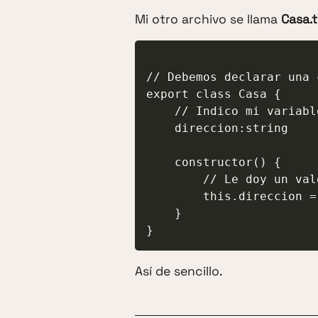
Mi otro archivo se llama
Casa.t
// Debemos declarar una 
export class Casa {

    // Indico mi variable

    direccion:string

    constructor() {

        // Le doy un valor

        this.direccion = 'plaza sueca'

    }

Así de sencillo.