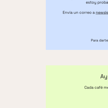
estoy proba
Envía un correo a
newsl
Para darte
Ay
Cada café me