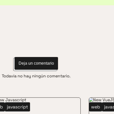
Deja un comentario
Todavía no hay ningún comentario.
b
nsejos para cuenta e-mail
javascript
filtrar spam
limpiar cor
web
java