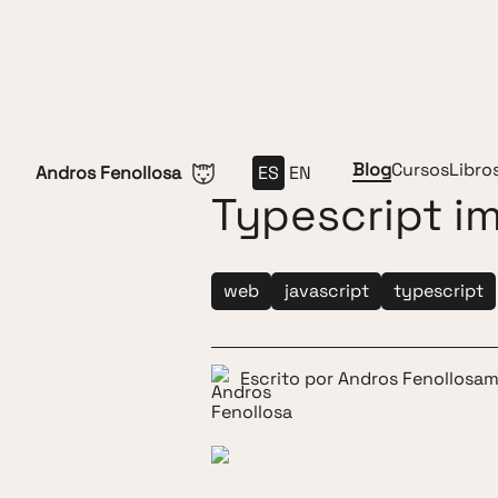
Saltar al contenido
Blog
Cursos
Libro
Andros Fenollosa
ES
EN
Typescript i
web
javascript
typescript
Escrito por
Andros Fenollosa
m