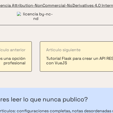
cencia Attribution-NonCommercial-NoDerivatives 4.0 Intern
ículo anterior
Artículo siguiente
es una opción
Tutorial Flask para crear un API RE
profesional
con VueJS
res leer lo que nunca publico?
artículos: configuraciones completas, notas desordenadas 