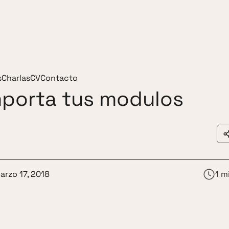
s
Charlas
CV
Contacto
mporta tus modulos
arzo 17, 2018
1 m