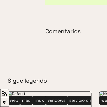
Comentarios
Sigue leyendo
web
mac
linux
windows
servicio online
we
co