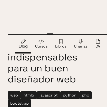
Saltar al contenido
Andros Fenollosa
ES
EN
10 herramientas
Blog
Cursos
Libros
Charlas
CV
indispensables
para un buen
diseñador web
web
html5
javascript
python
php
bootstrap