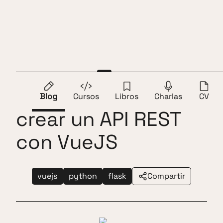
Saltar al contenido
Andros Fenollosa
ES
EN
Tutorial Flask para
Blog
Cursos
Libros
Charlas
CV
crear un API REST
con VueJS
vuejs
python
flask
Compartir