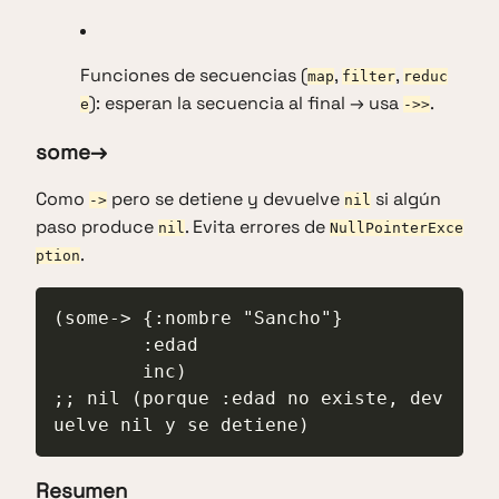
Funciones de secuencias (
,
,
map
filter
reduc
): esperan la secuencia al final → usa
.
e
->>
some→
Como
pero se detiene y devuelve
si algún
->
nil
paso produce
. Evita errores de
nil
NullPointerExce
.
ption
(some-> {:nombre "Sancho"}

        :edad

        inc)

;; nil (porque :edad no existe, dev
uelve nil y se detiene)
Resumen