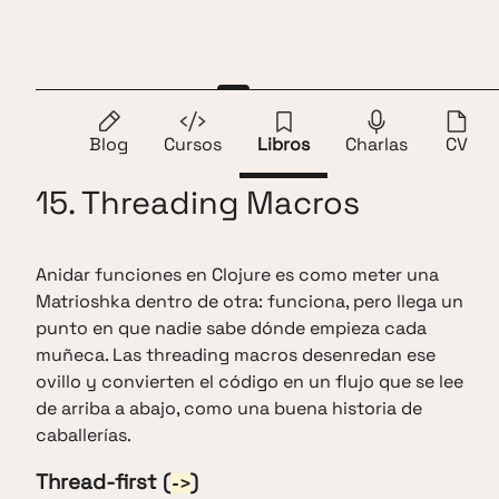
Saltar al contenido
Andros Fenollosa
ES
EN
1.
Prólogo
2.
Introducción
3.
Instalación
4.
REP
Blog
Cursos
Libros
Charlas
CV
15. Threading Macros
Anidar funciones en Clojure es como meter una
Matrioshka dentro de otra: funciona, pero llega un
punto en que nadie sabe dónde empieza cada
muñeca. Las threading macros desenredan ese
ovillo y convierten el código en un flujo que se lee
de arriba a abajo, como una buena historia de
caballerías.
Thread-first (
)
->