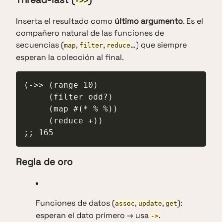
->>
Inserta el resultado como
último argumento
. Es el
compañero natural de las funciones de
secuencias (
,
,
…) que siempre
map
filter
reduce
esperan la colección al final.
(->> (range 10)

     (filter odd?)

     (map #(* % %))

     (reduce +))

;; 165
Regla de oro
Funciones de datos (
,
,
):
assoc
update
get
esperan el dato primero → usa
.
->