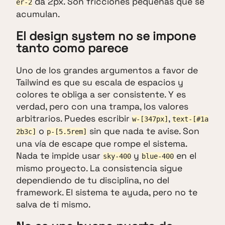
da 2px. Son fricciones pequeñas que se
er-2
acumulan.
El design system no se impone
tanto como parece
Uno de los grandes argumentos a favor de
Tailwind es que su escala de espacios y
colores te obliga a ser consistente. Y es
verdad, pero con una trampa, los valores
arbitrarios. Puedes escribir
,
w-[347px]
text-[#1a
o
sin que nada te avise. Son
2b3c]
p-[5.5rem]
una vía de escape que rompe el sistema.
Nada te impide usar
y
en el
sky-400
blue-400
mismo proyecto. La consistencia sigue
dependiendo de tu disciplina, no del
framework. El sistema te ayuda, pero no te
salva de ti mismo.