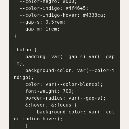
  --color-negro: #000;

  --color-indigo: #4f46e5;

  --color-indigo-hover: #4338ca;

  --gap-s: 0.5rem;

  --gap-m: 1rem;

}

.boton {

    padding: var(--gap-s) var(--gap
-m);

    background-color: var(--color-i
ndigo);

    color: var(--color-blanco);

    font-weight: 700;

    border-radius: var(--gap-s);

    &:hover, &:focus {

        background-color: var(--col
or-indigo-hover);

    }
