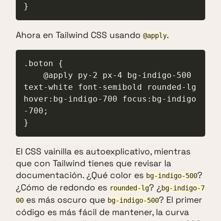
}
Ahora en Tailwind CSS usando
.
@apply
.boton {

    @apply py-2 px-4 bg-indigo-500 
text-white font-semibold rounded-lg 
hover:bg-indigo-700 focus:bg-indigo
-700;

}
El CSS vainilla es autoexplicativo, mientras
que con Tailwind tienes que revisar la
documentación. ¿Qué color es
?
bg-indigo-500
¿Cómo de redondo es
? ¿
rounded-lg
bg-indigo-7
es más oscuro que
? El primer
00
bg-indigo-500
código es más fácil de mantener, la curva