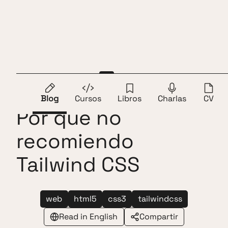
Saltar al contenido
Andros Fenollosa
ES
EN
Fue
Top 1
en Hacker News
Blog
Cursos
Libros
Charlas
CV
Por qué no
recomiendo
Tailwind CSS
web
html5
css3
tailwindcss
Read in English
Compartir