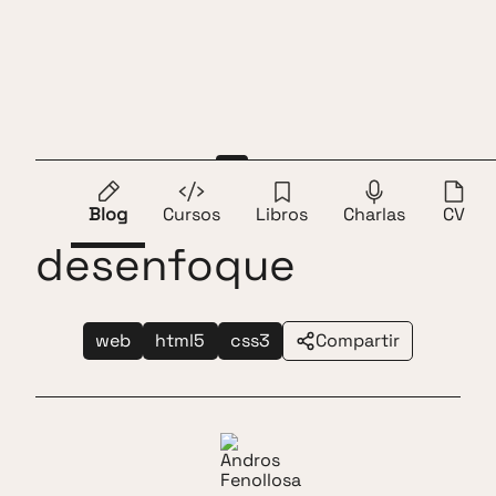
Saltar al contenido
Andros Fenollosa
ES
EN
Focalizar mediante
Blog
Cursos
Libros
Charlas
CV
desenfoque
web
html5
css3
Compartir