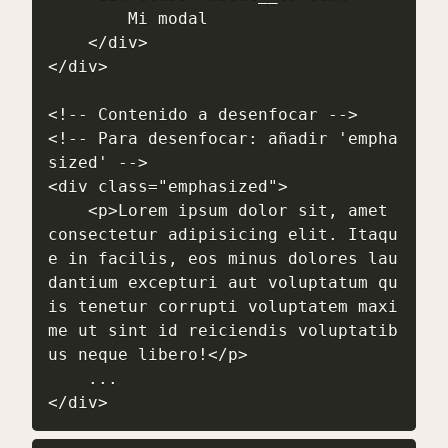
        Mi modal

    </div>

</div>

<!-- Contenido a desenfocar -->

<!-- Para desenfocar: añadir 'empha
sized' -->

<div class="emphasized">

    <p>Lorem ipsum dolor sit, amet 
consectetur adipisicing elit. Itaqu
e in facilis, eos minus dolores lau
dantium excepturi aut voluptatum qu
is tenetur corrupti voluptatem maxi
me ut sint id reiciendis voluptatib
us neque libero!</p>

    ...

</div>