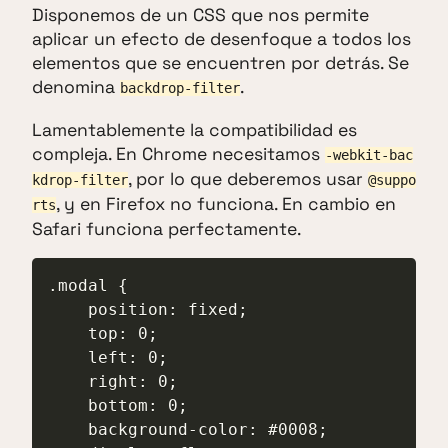
Disponemos de un CSS que nos permite
aplicar un efecto de desenfoque a todos los
elementos que se encuentren por detrás. Se
denomina
.
backdrop-filter
Lamentablemente la compatibilidad es
compleja. En Chrome necesitamos
-webkit-bac
, por lo que deberemos usar
kdrop-filter
@suppo
, y en Firefox no funciona. En cambio en
rts
Safari funciona perfectamente.
.modal {

    position: fixed;

    top: 0;

    left: 0;

    right: 0;

    bottom: 0;

    background-color: #0008;
