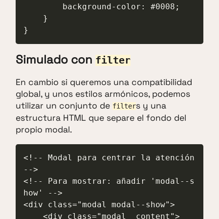
        background-color: #0008;

    }

}
Simulado con
filter
En cambio si queremos una compatibilidad
global, y unos estilos armónicos, podemos
utilizar un conjunto de
s y una
filter
estructura HTML que separe el fondo del
propio modal.
<!-- Modal para centrar la atención 
-->

<!-- Para mostrar: añadir 'modal--s
how' -->

<div class="modal modal--show">

    <div class="modal__content">
