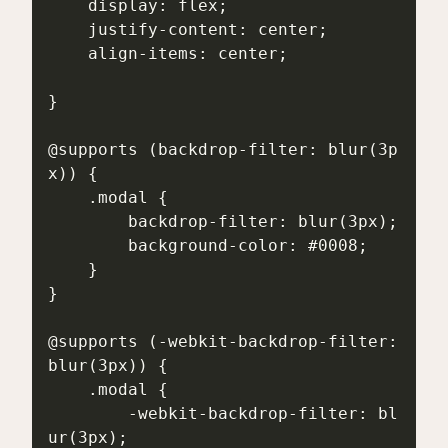
    display: flex;

    justify-content: center;

    align-items: center;

}

@supports (backdrop-filter: blur(3p
x)) {

    .modal {

        backdrop-filter: blur(3px);

        background-color: #0008;

    }

}

@supports (-webkit-backdrop-filter: 
blur(3px)) {

    .modal {

        -webkit-backdrop-filter: bl
ur(3px);
