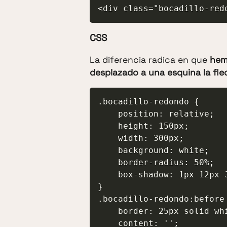
<div class="bocadillo-red
CSS
La diferencia radica en que
hem
desplazado a una esquina la fle
.bocadillo-redondo {

    position: relative;

    height: 150px;

    width: 300px;

    background: white;

    border-radius: 50%;

    box-shadow: 1px 12px 33px rgba(0, 0, 0, 0.5);

}

.bocadillo-redondo:before 
    border: 25px solid white;

    content: '';
