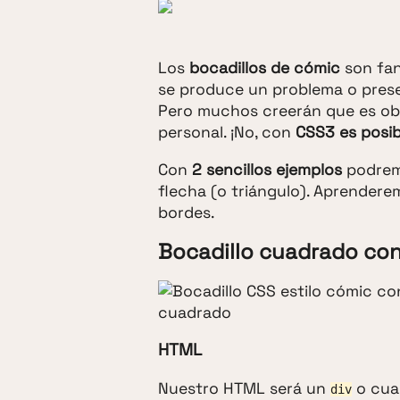
Los
bocadillos de cómic
son fan
se produce un problema o prese
Pero muchos creerán que es ob
personal. ¡No, con
CSS3 es posib
Con
2 sencillos ejemplos
podrem
flecha (o triángulo). Aprenderem
bordes.
Bocadillo cuadrado con
HTML
Nuestro HTML será un
o cua
div