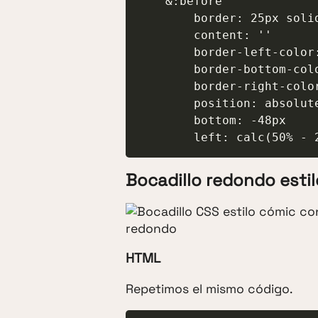
    &:before

        border: 25px solid $color-bocadillo

        content: ''

        border-left-color: transparent

        border-bottom-color: transparent

        border-right-color: transparent

        position: absolute

        bottom: -48px

        left: calc(50% 
Bocadillo redondo esti
HTML
Repetimos el mismo código.