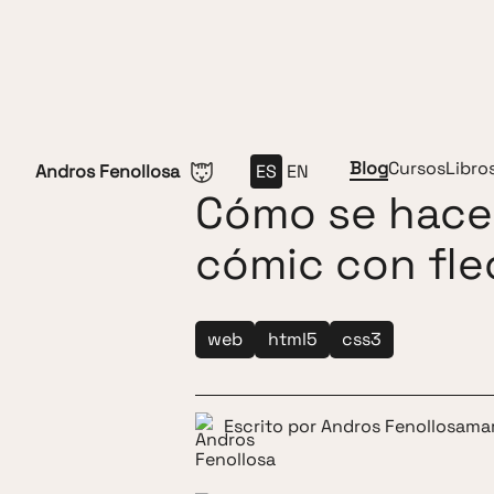
Saltar al contenido
Blog
Cursos
Libro
Andros Fenollosa
ES
EN
Cómo se hace 
cómic con fle
web
html5
css3
Escrito por
Andros Fenollosa
mar