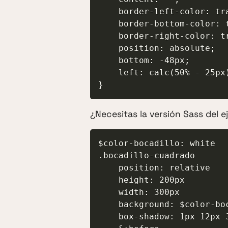
    border-left-color: transparent;

    border-bottom-color: transparent;

    border-right-color: transparent;

    position: absolute;

    bottom: -48px;

    left: calc(50% - 25px)

}
¿Necesitas la versión Sass del 
$color-bocadillo: white

.bocadillo-cuadrado

    position: relative

    height: 200px

    width: 300px

    background: $color-bocadillo

    box-shadow: 1px 12px 33px rgba(0, 0, 0, 0.5)
