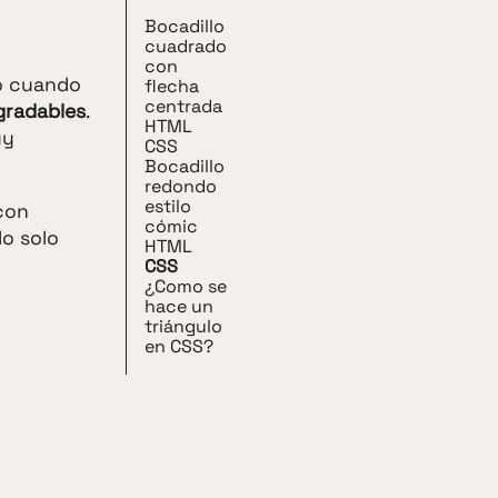
Bocadillo
cuadrado
con
so cuando
flecha
centrada
agradables
.
HTML
uy
CSS
Bocadillo
redondo
estilo
con
cómic
do solo
HTML
CSS
¿Como se
hace un
triángulo
en CSS?