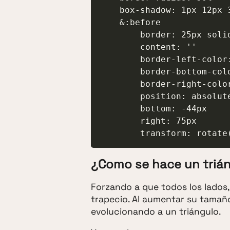
    box-shadow: 1px 12px 33px rgba(0, 0, 0, 0.5)

    &:before

        border: 25px solid $color-bocadillo

        content: ''

        border-left-color: transparent

        border-bottom-color: transparent

        border-right-color: transparent

        position: absolute

        bottom: -44px

        right: 75px

        transform: rota
¿Como se hace un triá
Forzando a que todos los lados
trapecio. Al aumentar su tamañ
evolucionando a un triángulo.