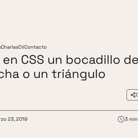
s
Charlas
CV
Contacto
en CSS un bocadillo d
cha o un triángulo
zo 23, 2019
3 min