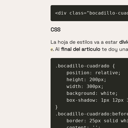
<div class="bocadillo-cua
CSS
La hoja de estilos va a estar
div
. Al
final del articulo
te doy un
e
.bocadillo-cuadrado {

    position: relative;

    height: 200px;

    width: 300px;

    background: white;

    box-shadow: 1px 12px 33px rgba(0, 0, 0, 0.5);

}

.bocadillo-cuadrado:before
    border: 25px solid white;

    content: '';
