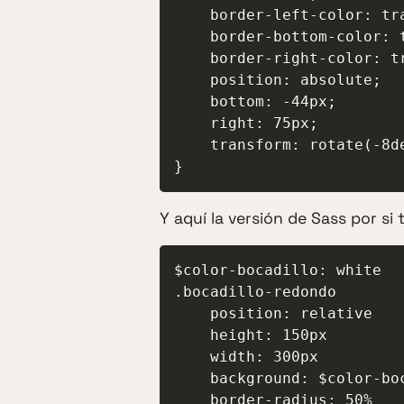
    border-left-color: transparent;

    border-bottom-color: transparent;

    border-right-color: transparent;

    position: absolute;

    bottom: -44px;

    right: 75px;

    transform: rotate(-8deg);

}
Y aquí la versión de Sass por s
$color-bocadillo: white

.bocadillo-redondo

    position: relative

    height: 150px

    width: 300px

    background: $color-bocadillo

    border-radius: 50%
