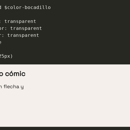
- 25px)
lo cómic