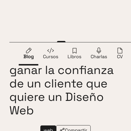
Saltar al contenido
Andros Fenollosa
ES
EN
12 consejos para
Blog
Cursos
Libros
Charlas
CV
ganar la confianza
de un cliente que
quiere un Diseño
Web
web
Compartir