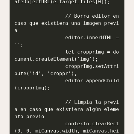
ateObjectURL(e.target.files[0]);

                 // Borra editor en 
caso que existiera una imagen previ
a

                 editor.innerHTML = 
'';

                 let cropprImg = do
cument.createElement('img');

                 cropprImg.setAttri
bute('id', 'croppr');

                 editor.appendChild
(cropprImg);

                 // Limpia la previ
a en caso que existiera algún eleme
nto previo

                 contexto.clearRect
(0, 0, miCanvas.width, miCanvas.hei