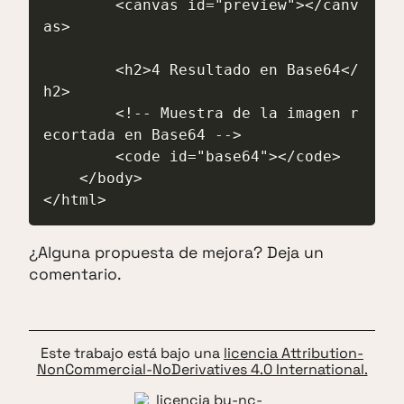
        <canvas id="preview"></canv
as>

        <h2>4 Resultado en Base64</
h2>

        <!-- Muestra de la imagen r
ecortada en Base64 -->

        <code id="base64"></code>

    </body>

</html>
¿Alguna propuesta de mejora? Deja un
comentario.
Este trabajo está bajo una
licencia Attribution-
NonCommercial-NoDerivatives 4.0 International.