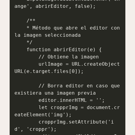
ange', abrirEditor, false);

    /**

    * Método que abre el editor con 
la imagen seleccionada

    */

    function abrirEditor(e) {

        // Obtiene la imagen

        urlImage = URL.createObject
URL(e.target.files[0]);

        // Borra editor en caso que 
existiera una imagen previa

        editor.innerHTML = '';

        let cropprImg = document.cr
eateElement('img');

        cropprImg.setAttribute('i
d', 'croppr');
