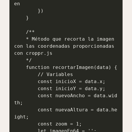
en

        })

    }

    /**

    * Método que recorta la imagen 
con las coordenadas proporcionadas 
con croppr.js

    */

    function recortarImagen(data) {

        // Variables

        const inicioX = data.x;

        const inicioY = data.y;

        const nuevoAncho = data.wid
th;

        const nuevaAltura = data.he
ight;

        const zoom = 1;

        let imagenEn64 = '';
