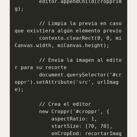
        editor.appendChild(cropprIm
g);

        // Limpia la previa en caso 
que existiera algún elemento previo

        contexto.clearRect(0, 0, mi
Canvas.width, miCanvas.height);

        // Envia la imagen al edito
r para su recorte

        document.querySelector('#cr
oppr').setAttribute('src', urlImag
e);

        // Crea el editor

        new Croppr('#croppr', {

            aspectRatio: 1,

            startSize: [70, 70],

            onCropEnd: recortarImag