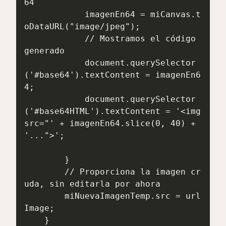
64

            imagenEn64 = miCanvas.t
oDataURL("image/jpeg");

            // Mostramos el código 
generado

            document.querySelector
('#base64').textContent = imagenEn6
4;

            document.querySelector
('#base64HTML').textContent = '<img 
src="' + imagenEn64.slice(0, 40) + 
'...">';

        }

        // Proporciona la imagen cr
uda, sin editarla por ahora

        miNuevaImagenTemp.src = url
Image;

    }
