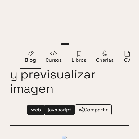
Saltar al contenido
Andros Fenollosa
ES
EN
Javascript recortar
Blog
Cursos
Libros
Charlas
CV
y previsualizar
imagen
web
javascript
Compartir