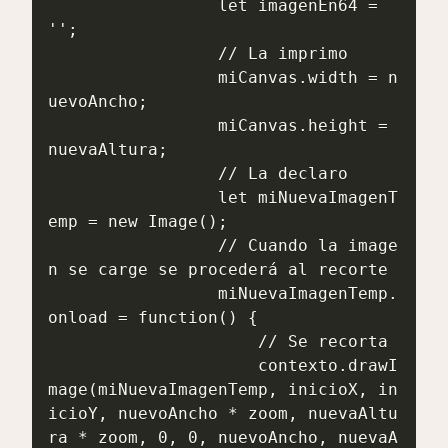
                 let imagenEn64 = 
'';

                 // La imprimo

                 miCanvas.width = n
uevoAncho;

                 miCanvas.height = 
nuevaAltura;

                 // La declaro

                 let miNuevaImagenT
emp = new Image();

                 // Cuando la image
n se carge se procederá al recorte

                 miNuevaImagenTemp.
onload = function() {

                     // Se recorta

                     contexto.drawI
mage(miNuevaImagenTemp, inicioX, in
icioY, nuevoAncho * zoom, nuevaAltu
ra * zoom, 0, 0, nuevoAncho, nuevaA