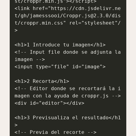
st/croppr.min.js"></script>

<link href="https://cdn.jsdelivr.ne
t/gh/jamesssooi/Croppr.js@2.3.0/dis
t/croppr.min.css" rel="stylesheet"/
>

<h1>1 Introduce tu imagen</h1>

<!-- Input file donde se adjunta la 
imagen -->

<input type="file" id="image">

<h1>2 Recorta</h1>

<!-- Editor donde se recortará la i
magen con la ayuda de croppr.js -->

<div id="editor"></div>

<h1>3 Previsualiza el resultado</h1
>

<!-- Previa del recorte -->
