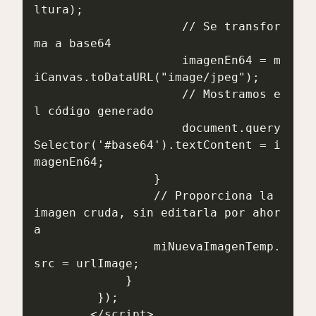
ltura);

                     // Se transfor
ma a base64

                     imagenEn64 = m
iCanvas.toDataURL("image/jpeg");

                     // Mostramos e
l código generado

                     document.query
Selector('#base64').textContent = i
magenEn64;

                 }

                 // Proporciona la 
imagen cruda, sin editarla por ahor
a

                 miNuevaImagenTemp.
src = urlImage;

             }

         });

        </script>
