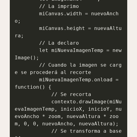
        // La imprimo

        miCanvas.width = nuevoAnch
o;

        miCanvas.height = nuevaAltu
ra;

        // La declaro

        let miNuevaImagenTemp = new 
Image();

        // Cuando la imagen se carg
e se procederá al recorte

        miNuevaImagenTemp.onload = 
function() {

            // Se recorta

            contexto.drawImage(miNu
evaImagenTemp, inicioX, inicioY, nu
evoAncho * zoom, nuevaAltura * zoo
m, 0, 0, nuevoAncho, nuevaAltura);

            // Se transforma a base