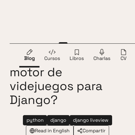
Saltar al contenido
Andros Fenollosa
ES
EN
¿He creado un
Blog
Cursos
Libros
Charlas
CV
motor de
videjuegos para
Django?
python
django
django liveview
Read in English
Compartir