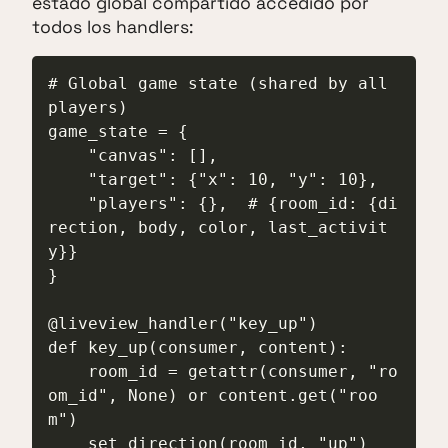
estado global compartido accedido por
todos los handlers:
# Global game state (shared by all 
players)

game_state = {

    "canvas": [],

    "target": {"x": 10, "y": 10},

    "players": {},  # {room_id: {di
rection, body, color, last_activit
y}}

}

@liveview_handler("key_up")

def key_up(consumer, content):

    room_id = getattr(consumer, "ro
om_id", None) or content.get("roo
m")

    set_direction(room_id, "up")
