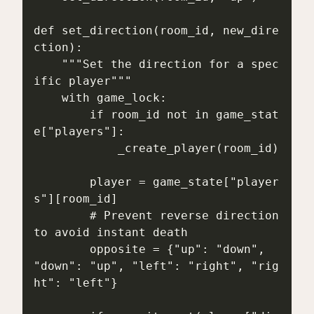
def set_direction(room_id, new_dire
ction):

    """Set the direction for a spec
ific player"""

    with game_lock:

        if room_id not in game_stat
e["players"]:

            _create_player(room_id)

        player = game_state["player
s"][room_id]

        # Prevent reverse direction 
to avoid instant death

        opposite = {"up": "down", 
"down": "up", "left": "right", "rig
ht": "left"}
