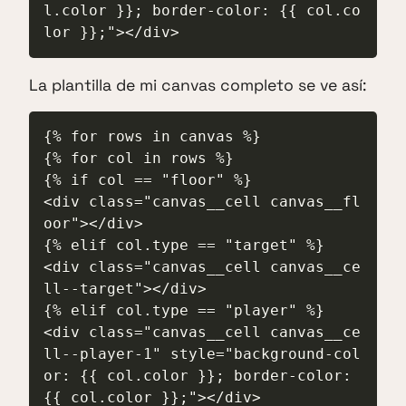
l.color }}; border-color: {{ col.co
lor }};"></div>
La plantilla de mi canvas completo se ve así:
{% for rows in canvas %}

{% for col in rows %}

{% if col == "floor" %}

<div class="canvas__cell canvas__fl
oor"></div>

{% elif col.type == "target" %}

<div class="canvas__cell canvas__ce
ll--target"></div>

{% elif col.type == "player" %}

<div class="canvas__cell canvas__ce
ll--player-1" style="background-col
or: {{ col.color }}; border-color: 
{{ col.color }};"></div>
