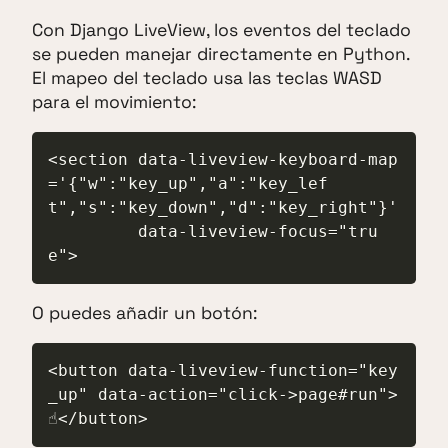
Con Django LiveView, los eventos del teclado
se pueden manejar directamente en Python.
El mapeo del teclado usa las teclas WASD
para el movimiento:
<section data-liveview-keyboard-map
='{"w":"key_up","a":"key_lef
t","s":"key_down","d":"key_right"}'

         data-liveview-focus="tru
e">
O puedes añadir un botón:
<button data-liveview-function="key
_up" data-action="click->page#run">
☝️</button>