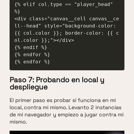
{% elif col.type == "player_head" 
%}

<div class="canvas__cell canvas__ce
ll--head" style="background-color: 
{{ col.color }}; border-color: {{ c
ol.color }};"></div>

{% endif %}

{% endfor %}

{% endfor %}
Paso 7: Probando en local y
despliegue
El primer paso es probar si funciona en mi
local, contra mi mismo. Levanto 2 instancias
de mi navegador y empiezo a jugar contra mi
mismo.