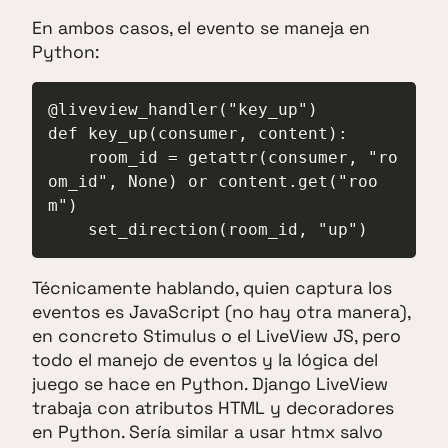
En ambos casos, el evento se maneja en
Python:
@liveview_handler("key_up")

def key_up(consumer, content):

    room_id = getattr(consumer, "ro
om_id", None) or content.get("roo
m")

    set_direction(room_id, "up")
Técnicamente hablando, quien captura los
eventos es JavaScript (no hay otra manera),
en concreto Stimulus o el LiveView JS, pero
todo el manejo de eventos y la lógica del
juego se hace en Python. Django LiveView
trabaja con atributos HTML y decoradores
en Python. Sería similar a usar htmx salvo