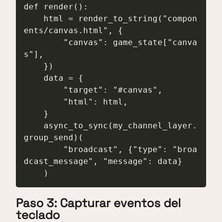
def render():

    html = render_to_string("compon
ents/canvas.html", {

        "canvas": game_state["canva
s"],

    })

    data = {

        "target": "#canvas",

        "html": html,

    }

    async_to_sync(my_channel_layer.
group_send)(

        "broadcast", {"type": "broa
dcast_message", "message": data}

    )
Paso 3: Capturar eventos del
teclado