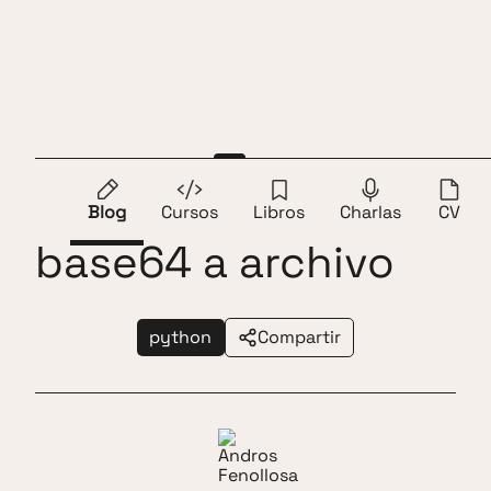
Saltar al contenido
Andros Fenollosa
ES
EN
Python transformar
Blog
Cursos
Libros
Charlas
CV
base64 a archivo
python
Compartir