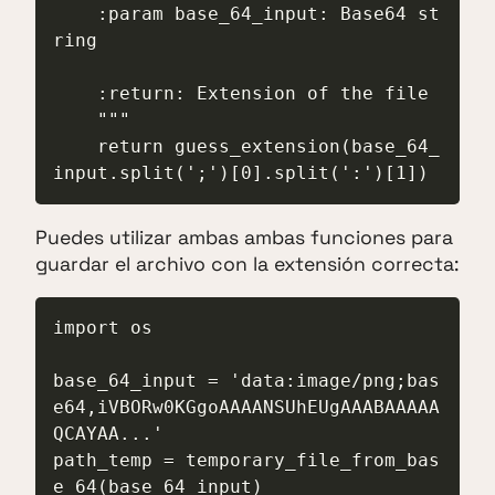
    :param base_64_input: Base64 st
ring

    :return: Extension of the file

    """

    return guess_extension(base_64_
input.split(';')[0].split(':')[1])
Puedes utilizar ambas ambas funciones para
guardar el archivo con la extensión correcta:
import os

base_64_input = 'data:image/png;bas
e64,iVBORw0KGgoAAAANSUhEUgAAABAAAAA
QCAYAA...'

path_temp = temporary_file_from_bas
e_64(base_64_input)
