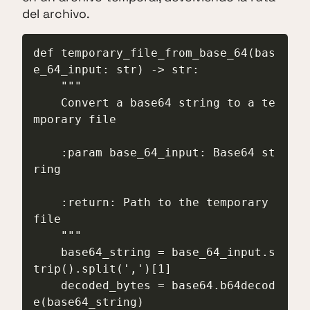
del archivo.
def temporary_file_from_base_64(bas
e_64_input: str) -> str:

    """

    Convert a base64 string to a te
mporary file

    :param base_64_input: Base64 st
ring

    :return: Path to the temporary 
file

    """

    base64_string = base_64_input.s
trip().split(',')[1]

    decoded_bytes = base64.b64decod
e(base64_string)
