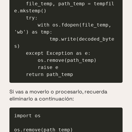
    file_temp, path_temp = tempfil
e.mkstemp()

    try:

        with os.fdopen(file_temp, 
'wb') as tmp:

            tmp.write(decoded_byte
s)

    except Exception as e:

        os.remove(path_temp)

        raise e

    return path_temp
Si vas a moverlo o procesarlo, recuerda
eliminarlo a continuación:
import os

os.remove(path_temp)