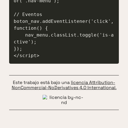
or('.nav-menu');

// Eventos

boton_nav.addEventListener('click', 
function() {

    nav_menu.classList.toggle('is-a
ctive');

});

</script>
Este trabajo está bajo una
licencia Attribution-
NonCommercial-NoDerivatives 4.0 International.