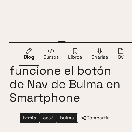
Saltar al contenido
Andros Fenollosa
ES
EN
Cómo hacer que
Blog
Cursos
Libros
Charlas
CV
funcione el botón
de Nav de Bulma en
Smartphone
html5
css3
bulma
Compartir