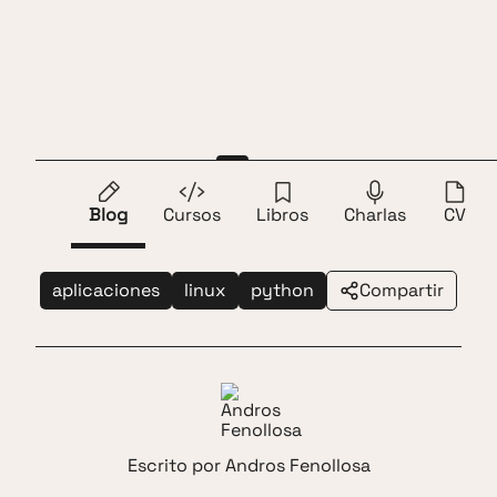
Saltar al contenido
Andros Fenollosa
ES
EN
PyConES 2015
Blog
Cursos
Libros
Charlas
CV
aplicaciones
linux
python
Compartir
Escrito por
Andros Fenollosa