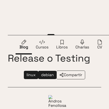
Saltar al contenido
Andros Fenollosa
ES
EN
Debian en Rolling
Blog
Cursos
Libros
Charlas
CV
Release o Testing
linux
debian
Compartir