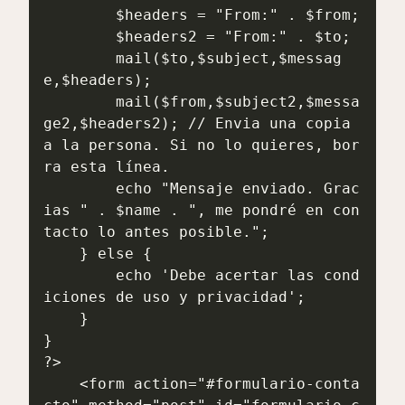
        $headers = "From:" . $from;

        $headers2 = "From:" . $to;

        mail($to,$subject,$messag
e,$headers);

        mail($from,$subject2,$messa
ge2,$headers2); // Envia una copia 
a la persona. Si no lo quieres, bor
ra esta línea.

        echo "Mensaje enviado. Grac
ias " . $name . ", me pondré en con
tacto lo antes posible.";

    } else {

        echo 'Debe acertar las cond
iciones de uso y privacidad';

    }

}

?>

    <form action="#formulario-conta