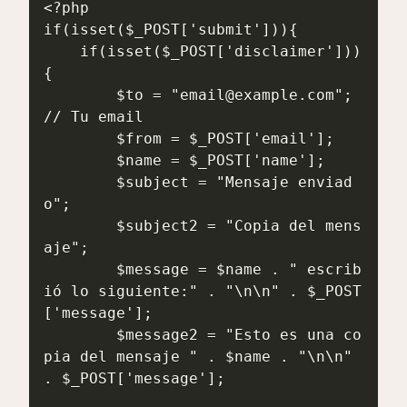
<?php

if(isset($_POST['submit'])){

    if(isset($_POST['disclaimer'])) 
{

        $to = "email@example.com"; 
// Tu email

        $from = $_POST['email'];

        $name = $_POST['name'];

        $subject = "Mensaje enviad
o";

        $subject2 = "Copia del mens
aje";

        $message = $name . " escrib
ió lo siguiente:" . "\n\n" . $_POST
['message'];

        $message2 = "Esto es una co
pia del mensaje " . $name . "\n\n" 
. $_POST['message'];
