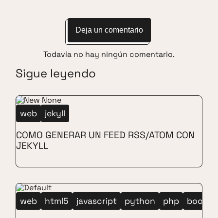
Deja un comentario
Todavía no hay ningún comentario.
Sigue leyendo
web
jekyll
COMO GENERAR UN FEED RSS/ATOM CON
JEKYLL
web
html5
javascript
python
php
bootst