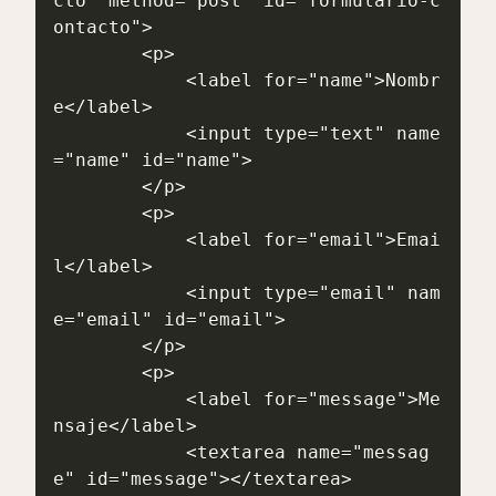
cto" method="post" id="formulario-c
ontacto">

        <p>

            <label for="name">Nombr
e</label>

            <input type="text" name
="name" id="name">

        </p>

        <p>

            <label for="email">Emai
l</label>

            <input type="email" nam
e="email" id="email">

        </p>

        <p>

            <label for="message">Me
nsaje</label>

            <textarea name="messag
e" id="message"></textarea>
