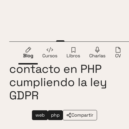
Saltar al contenido
Andros Fenollosa
ES
EN
Formulario de
Blog
Cursos
Libros
Charlas
CV
contacto en PHP
cumpliendo la ley
GDPR
web
php
Compartir