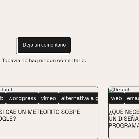
Deja un comentario
Todavía no hay ningún comentario.
b
wordpress
vimeo
alternativa a google
web
dailymo
ema
SI CAE UN METEORITO SOBRE
¿QUÉ NECE
OGLE?
UN DISEÑ
PROGRAM