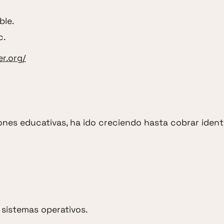
ble.
c.
r.org/
ones educativas, ha ido creciendo hasta cobrar iden
 sistemas operativos.