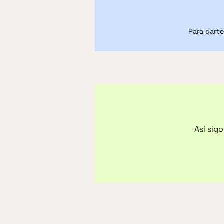
Para darte
Así sig