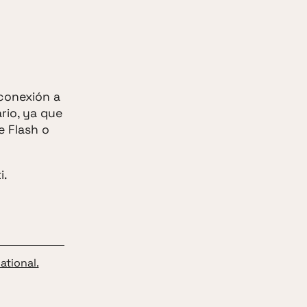
conexión a
rio, ya que
e Flash o
i.
ational.