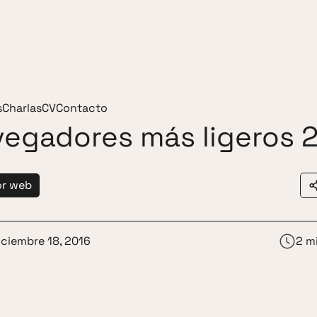
s
Charlas
CV
Contacto
vegadores más ligeros 
r web
iciembre 18, 2016
2 m