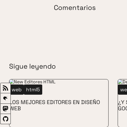
Comentarios
Sigue leyendo
web
html5
we
LOS MEJORES EDITORES EN DISEÑO
¿Y 
WEB
GO