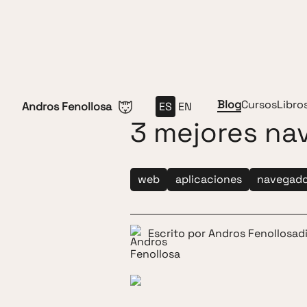
Saltar al contenido
Blog
Cursos
Libro
Andros Fenollosa
ES
EN
3 mejores na
web
aplicaciones
navegado
Escrito por
Andros Fenollosa
d