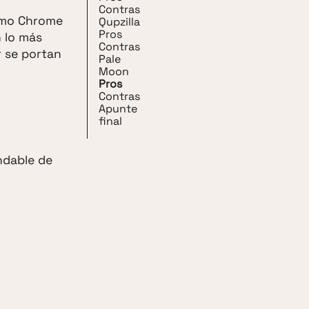
Contras
omo Chrome
Qupzilla
Pros
 lo más
Contras
r se portan
Pale
Moon
Pros
Contras
Apunte
final
ndable de