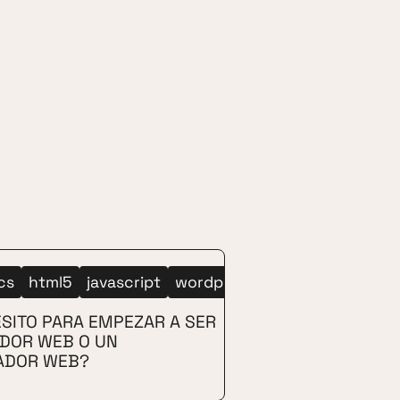
tion
cs
html5
drupal
javascript
duckduckgo
wordpress
gmail
gmx mail
gimp
vim
googl
jquer
SITO PARA EMPEZAR A SER
ADOR WEB O UN
ADOR WEB?