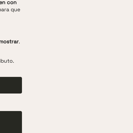
en con
para que
 mostrar
.
ibuto.