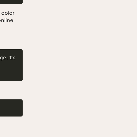
 color
nline
ge.tx