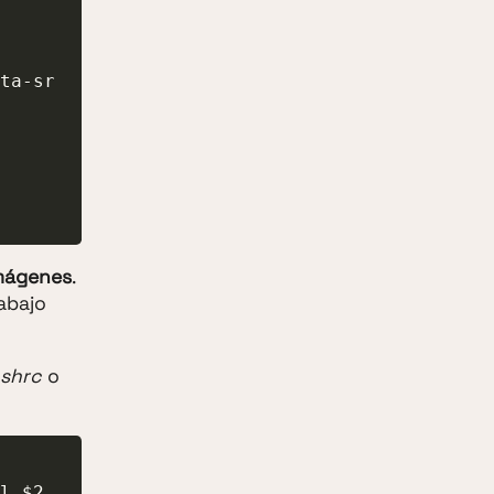
imágenes
.
abajo
ashrc
o