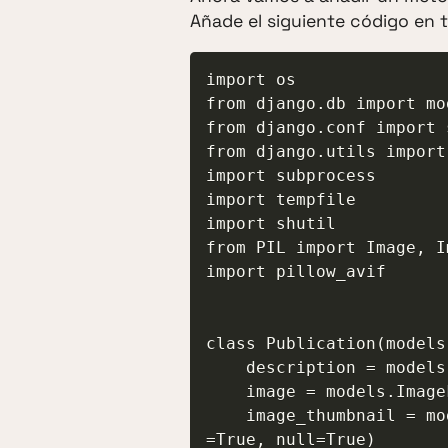
Añade el siguiente código en 
import os

from django.db import mod
from django.conf import 
from django.utils import
import subprocess

import tempfile

import shutil

from PIL import Image, I
import pillow_avif

class Publication(models
    description = models.TextField(blank=True, null=True)

    image = models.ImageField(upload_to='photos/', blank=True, null=True)

    image_thumbnail = models.ImageField(upload_to='photos/thumbnails', blank
=True, null=True)
