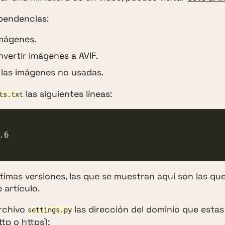
pendencias:
imágenes.
vertir imágenes a AVIF.
 las imágenes no usadas.
las siguientes líneas:
ts.txt
6

timas versiones, las que se muestran aquí son las qu
 artículo.
archivo
las dirección del dominio que esta
settings.py
tp o https):