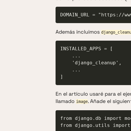
DOMAIN_URL = "https://ww
Además incluimos
django_clean
INSTALLED_APPS = [

    ...

    'django_cleanup',

    ...

]
En el artículo usaré para el e
llamado
. Añade el siguie
image
from django.db import mod
from django.utils import