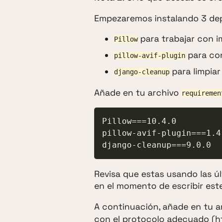
Empezaremos instalando 3 de
para trabajar con 
Pillow
para con
pillow-avif-plugin
para limpiar
django-cleanup
Añade en tu archivo
requiremen
Pillow===10.4.0

pillow-avif-plugin===1.4.
django-cleanup===9.0.0
Revisa que estas usando las úl
en el momento de escribir este
A continuación, añade en tu 
con el protocolo adecuado (ht