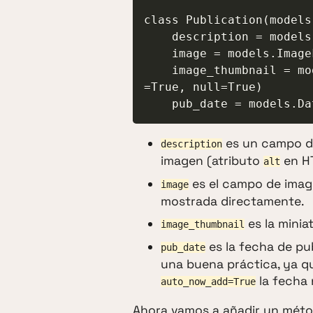
class Publication(models
    description = models.TextField(blank=True, null=True)

    image = models.ImageField(upload_to='photos/', blank=True, null=True)

    image_thumbnail = models.ImageField(upload_to='photos/thumbnails', blank
=True, null=True)

es un campo de 
description
imagen (atributo
en H
alt
es el campo de image
image
mostrada directamente.
es la minia
image_thumbnail
es la fecha de pu
pub_date
una buena práctica, ya qu
la fecha 
auto_now_add=True
Ahora vamos a añadir un mét