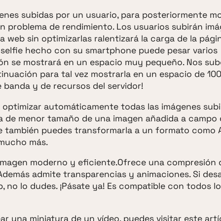
nes subidas por un usuario, para posteriormente mo
n problema de rendimiento. Los usuarios subirán im
 web sin optimizarlas ralentizará la carga de la pági
n selfie hecho con su smartphone puede pesar varios
ón se mostrará en un espacio muy pequeño. Nos su
nuación para tal vez mostrarla en un espacio de 100
 banda y de recursos del servidor!
 optimizar automáticamente todas las imágenes subid
pia de menor tamaño de una imagen añadida a campo 
ue también puedes transformarla a un formato como AV
 mucho más.
e imagen moderno y eficiente.Ofrece una compresión
 Además admite transparencias y animaciones. Si desa
b, no lo dudes. ¡Pásate ya! Es compatible con todos l
ear una miniatura de un vídeo, puedes visitar
este artí