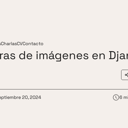
s
Charlas
CV
Contacto
uras de imágenes en Dj
eptiembre 20, 2024
6 m