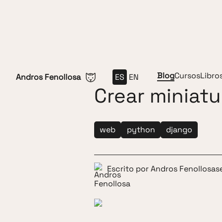
Saltar al contenido
Blog
Cursos
Libro
Andros Fenollosa
ES
EN
Crear miniat
web
python
django
Escrito por
Andros Fenollosa
s