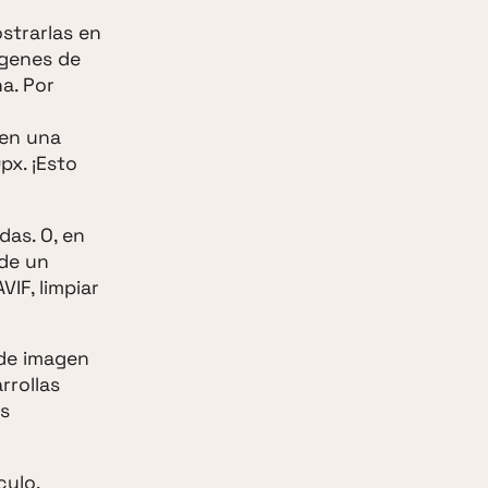
strarlas en
ágenes de
na. Por
ben una
px. ¡Esto
as. O, en
de un
IF, limpiar
 de imagen
rrollas
os
culo
.