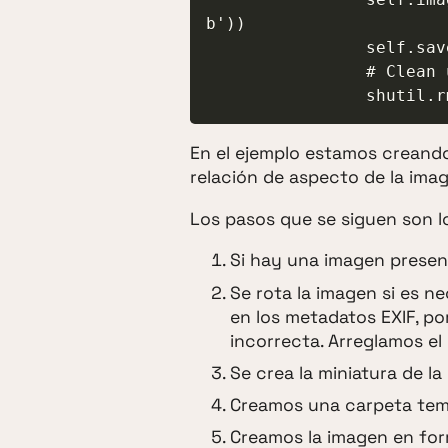
b'))

                self.save()

                # Clean up

              
En el ejemplo estamos creand
relación de aspecto de la imag
Los pasos que se siguen son lo
Si hay una imagen prese
Se rota la imagen si es n
en los metadatos EXIF, po
incorrecta. Arreglamos el
Se crea la miniatura de la
Creamos una carpeta temp
Creamos la imagen en for