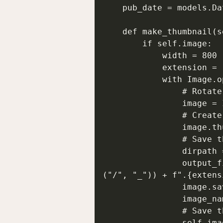
    pub_date = models.DateTimeField(default=timezone.now)

    def make_thumbnail(self):

        if self.image:

            width = 800

            extension = "avif"

            with Image.open(self.image.path) as image_raw:

                # Rotate image if needed

                image = ImageOps.exif_transpose(image_raw)

                # Create thumbnail

                image.thumbnail([width, width])

                # Save thumbnail

                dirpath = tempfile.mkdtemp()

                output_file = os.path.join(dirpath, self.image.name.replace
("/", "_")) + f".{extensi
                image.save(output_file, "AVIF")

                image_name = self.image.name.split(".")[0] + f".{extension}"

                # Save thumbnail to model

                self.image_thumbnail.save(image_name, open(output_file, 'r