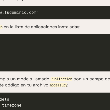
w.tudominio.com"
en la lista de aplicaciones instaladas:
up
jemplo un modelo llamado
con un campo de
Publication
nte código en tu archivo
:
models.py
els

 timezone
