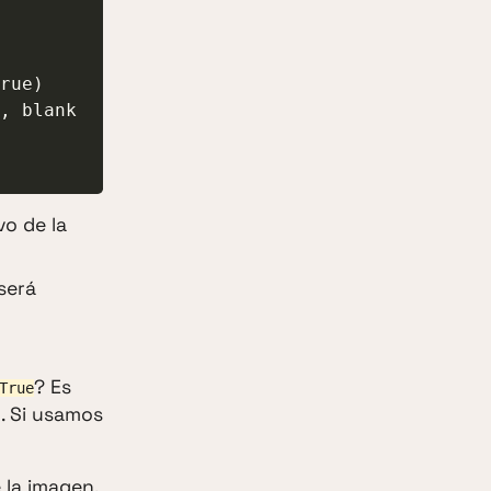
vo de la
será
? Es
True
o. Si usamos
 la imagen.