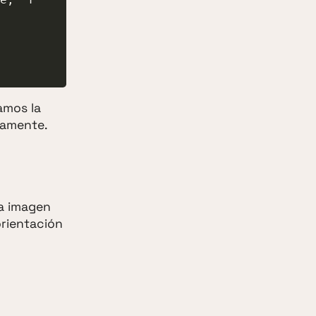
amos la
camente.
la imagen
orientación