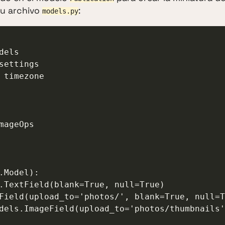
tu archivo
:
models.py
els

settings

 timezone

mageOps

.Model):
