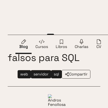
Saltar al contenido
Andros Fenollosa
ES
EN
Generar datos
Blog
Cursos
Libros
Charlas
CV
falsos para SQL
web
servidor
sql
Compartir