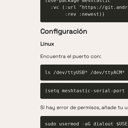
(use-package meshtastic

  :vc (:url "https://git.andros.dev/andros/meshtastic.el"

       :rev :newest))
Configuración
Linux
Encuentra el puerto con:
ls /dev/ttyUSB* /dev/ttyACM*
(setq meshtastic-serial-port 
Si hay error de permisos, añade tu 
sudo usermod -aG dialout $USE