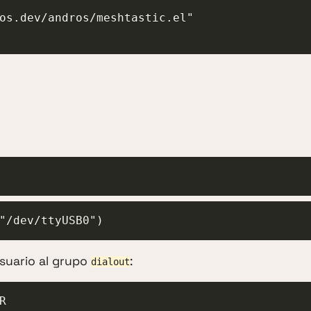
"/dev/ttyUSB0")
usuario al grupo
:
dialout
R