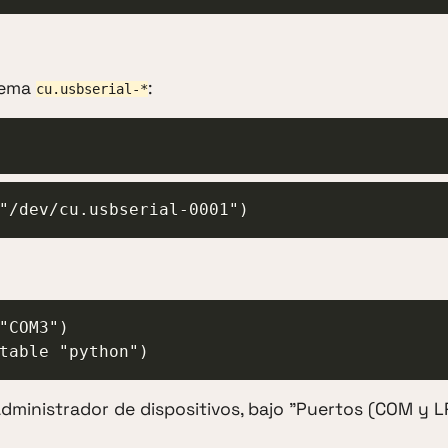
uema
:
cu.usbserial-*
"/dev/cu.usbserial-0001")
"COM3")

table "python")
dministrador de dispositivos, bajo "Puertos (COM y L