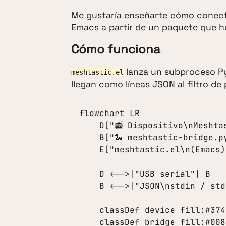
Me gustaría enseñarte cómo conect
Emacs a partir de un paquete que h
Cómo funciona
lanza un subproceso Pyt
meshtastic.el
llegan como líneas JSON al filtro d
flowchart LR

    D["📻 Dispositivo\nMeshtastic"]:::device

    B["🐍 meshtastic-bridge.py\n(subproceso Python)"]:::bridge

    E["meshtastic.el\n(Emacs)"]:::emacs

    D <-->|"USB serial"| B

    B <-->|"JSON\nstdin / stdout"| E

    classDef device fill:#37474F,stroke:#263238,stroke-width:2px,color:#fff

    classDef bridge fill:#00897B,stroke:#00695C,stroke-width:2px,color:#fff
