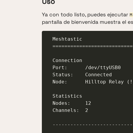
Uso
Ya con todo listo, puedes ejecutar
M
pantalla de bienvenida muestra el e
  Meshtastic

  ======================================

  Connection

  Port:      /dev/ttyUSB0

  Status:    Connected

  Node:      Hilltop Relay (!a1b2c3d4)

  Statistics

  Nodes:     12

  Channels:  2

  --------------------------------------
