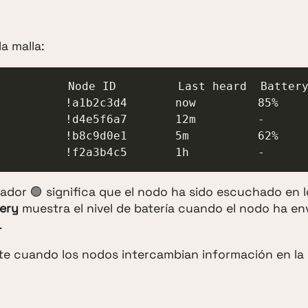
a malla:
           !f2a3b4c5       1h          -
dicador 🟢 significa que el nodo ha sido escuchado en 
ery
muestra el nivel de batería cuando el nodo ha en
.
te cuando los nodos intercambian información en la 