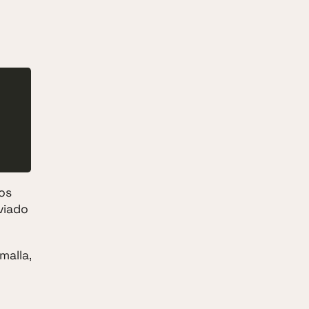
los
viado
malla,