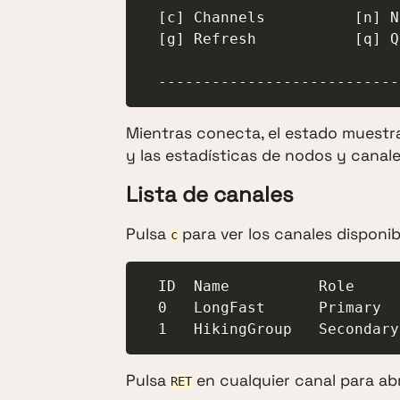
  [c] Channels          [n] Nodes

  [g] Refresh           [q] Quit

  --------------------------
Mientras conecta, el estado muest
y las estadísticas de nodos y cana
Lista de canales
Pulsa
para ver los canales disponib
c
  ID  Name          Role

  0   LongFast      Primary

  1   HikingGroup   Secondary
Pulsa
en cualquier canal para abr
RET