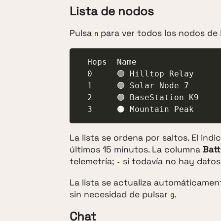
Lista de nodos
Pulsa
para ver todos los nodos de l
n
  Hops  Name                           Node ID         Last heard  Battery

  0     🟢 Hilltop Relay               !a1b2c3d4       now         85%

  1     🟢 Solar Node 7                !d4e5f6a7       12m         -

  2     🟢 BaseStation K9              !b8c9d0e1       5m          62%

  3     ⚫ Mountain Peak    
La lista se ordena por saltos. El in
últimos 15 minutos. La columna
Batt
telemetría;
si todavía no hay datos
-
La lista se actualiza automáticamen
sin necesidad de pulsar
.
g
Chat