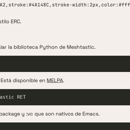
B1FA2,stroke:#4A148C,stroke-width:2px,color:#ff
tilo ERC.
lar la biblioteca Python de Meshtastic.
 Está disponible en
MELPA
.
astic RET
package y :vc que son nativos de Emacs.