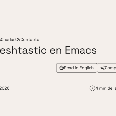
s
Charlas
CV
Contacto
eshtastic en Emacs
Read in English
Compa
 2026
4 min de l