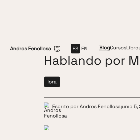
Saltar al contenido
Blog
Cursos
Libro
Andros Fenollosa
ES
EN
Hablando por M
lora
Escrito por
Andros Fenollosa
junio 5,