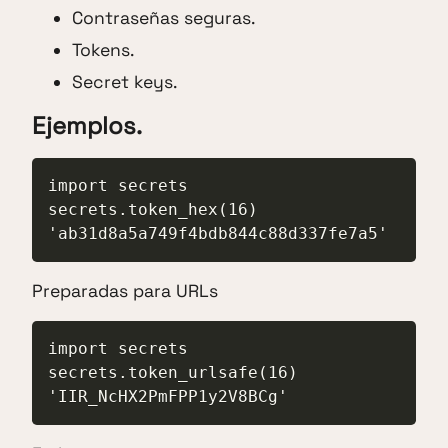
Contraseñas seguras.
Tokens.
Secret keys.
Ejemplos.
import secrets

secrets.token_hex(16)

'ab31d8a5a749f4bdb844c88d337fe7a5'
Preparadas para URLs
import secrets

secrets.token_urlsafe(16)

'IIR_NcHX2PmFPP1y2V8BCg'