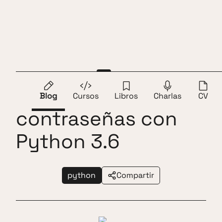
Saltar al contenido
Andros Fenollosa
ES
EN
Generar
Blog
Cursos
Libros
Charlas
CV
contraseñas con
Python 3.6
python
Compartir