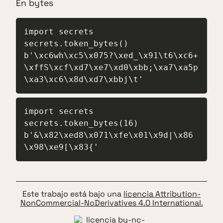
En bytes
import secrets

secrets.token_bytes()

b'\xc6wh\xc5\x075?\xed_\x91\t6\xc6+
\xffS\xcf\xd7\xe7\xd0\xbb;\xa7\xa5p
\xa3\xc6\x8d\xd7\xbbj\t'
import secrets

secrets.token_bytes(16)

b'&\x82\xed8\x071\xfe\x01\x9d|\x86
\x98\xe9[\x83{'
Este trabajo está bajo una
licencia Attribution-
NonCommercial-NoDerivatives 4.0 International.