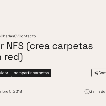
s
Charlas
CV
Contacto
or NFS (crea carpetas
 red)
vidor
compartir carpetas
Com
mbre 5, 2013
3 min de