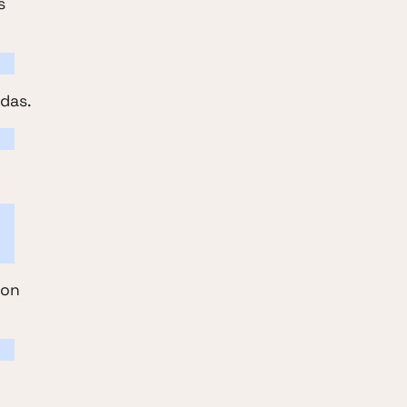
s
das.
con