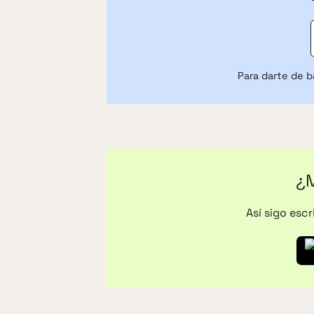
Para darte de b
¿M
Así sigo esc