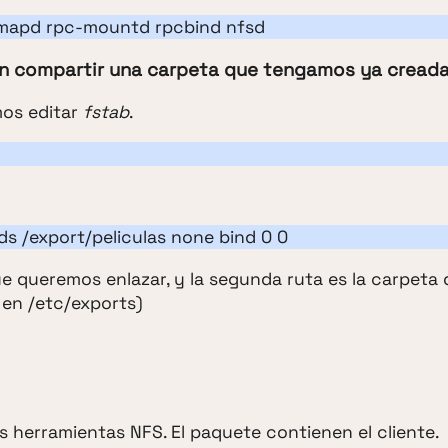
dmapd rpc-mountd rpcbind nfsd
en compartir una carpeta que tengamos ya creada
mos editar
fstab
.
ds /export/peliculas none bind 0 0
ue queremos enlazar, y la segunda ruta es la carpeta
 en /etc/exports)
as herramientas NFS. El paquete contienen el cliente.