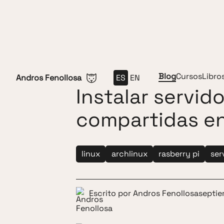
Saltar al contenido
Blog
Cursos
Libro
Andros Fenollosa
ES
EN
Instalar servid
compartidas en
linux
archlinux
rasberry pi
ser
Escrito por
Andros Fenollosa
septie