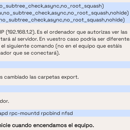
0,no_subtree_check,async,no_root_squash)
2(rw,no_subtree_check,async,no_root_squash,nohide)
rw,no_subtree_check,async,no_root_squash,nohide)
IP (192.168.1.2). Es el ordenador que autorizas ver las
tará al servidor. En vuestro caso podría ser diferente.
ar el siguiente comando (no en el equipo que estáis
enador que se conectará).
 cambiado las carpetas export.
dor.
mapd rpc-mountd rpcbind nfsd
inicie cuando encendamos el equipo.