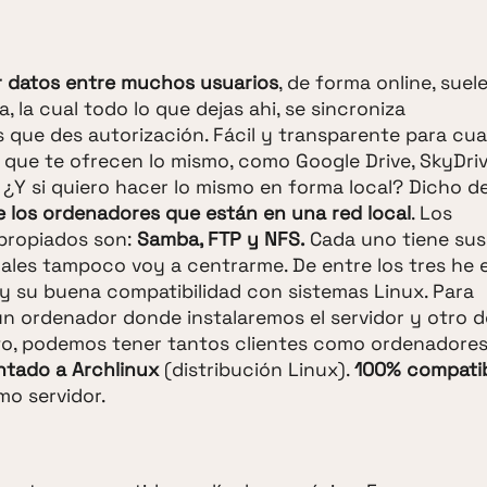
r datos entre muchos usuarios
, de forma online, suele
, la cual todo lo que dejas ahi, se sincroniza
que des autorización. Fácil y transparente para cua
 que te ofrecen lo mismo, como Google Drive, SkyDrive
. ¿Y si quiero hacer lo mismo en forma local? Dicho d
 los ordenadores que están en una red local
. Los
apropiados son:
Samba, FTP y NFS.
Cada uno tiene sus
cuales tampoco voy a centrarme. De entre los tres he 
 y su buena compatibilidad con sistemas Linux. Para
n ordenador donde instalaremos el servidor y otro 
sto, podemos tener tantos clientes como ordenadore
entado a Archlinux
(distribución Linux).
100% compati
mo servidor.