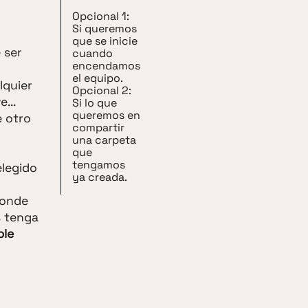
Opcional 1:
Si queremos
que se inicie
 ser
cuando
encendamos
el equipo.
lquier
Opcional 2:
...
Si lo que
queremos en
e otro
compartir
una carpeta
que
tengamos
elegido
ya creada.
donde
s tenga
ble