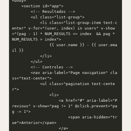
<body>

    <section id="app">

        <!-- Resultados -->

        <ul class="list-group">

            <li class="list-group-item text-c
enter" v-for="(user, index) in users" v-show
="(pag - 1) * NUM_RESULTS <= index  && pag * 
NUM_RESULTS > index">

                {{ user.name }} - {{ user.ema
il }}

            </li>

        </ul>

        <!-- Controles -->

        <nav aria-label="Page navigation" cla
ss="text-center">

            <ul class="pagination text-cente
r">

                <li>

                    <a href="#" aria-label="P
revious" v-show="pag != 1" @click.prevent="pa
g -= 1">

                        <span aria-hidden="tr
ue">Anterior</span>

                    </a>
