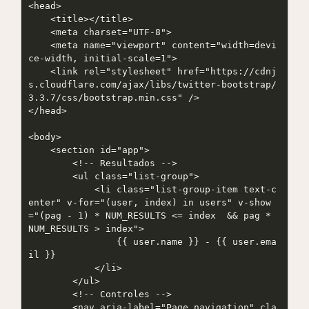
<head>

    <title></title>

    <meta charset="UTF-8">

    <meta name="viewport" content="width=devi
ce-width, initial-scale=1">

    <link rel="stylesheet" href="https://cdnj
s.cloudflare.com/ajax/libs/twitter-bootstrap/
3.3.7/css/bootstrap.min.css" />

</head>

<body>

    <section id="app">

        <!-- Resultados -->

        <ul class="list-group">

            <li class="list-group-item text-c
enter" v-for="(user, index) in users" v-show
="(pag - 1) * NUM_RESULTS <= index  && pag * 
NUM_RESULTS > index">

                {{ user.name }} - {{ user.ema
il }}

            </li>

        </ul>

        <!-- Controles -->

        <nav aria-label="Page navigation" cla