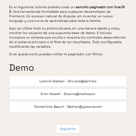
En el siguiente tutorial podréis crear un
sencillo paginador con VueJS
2
. Una herramienda formidable para cualquier desarrollador de
Frontend. Un sucesor natural de Angular, sin inventar un nuevo
lenguaje y una curva de aprendizaje para toda la familia.
Aqui se utiliza todo su potencial para, en una manera rápida y clara,
mostrar los usuarios de una supuesta base de datos. E incluso
incorpora un sistema que oculta o muestra los controles dependiendo
de si estas al principio o al final de los resultados. Todo configurable
modificando las variables.
Si se queda corto puedes visitar mi
paginador con filtros
.
Demo
Leanne Graham - Sincere@april.biz
Ervin Howell - Shanna@melissa.tv
Clementine Bauch - Nathan@yesenia.net
Siguiente