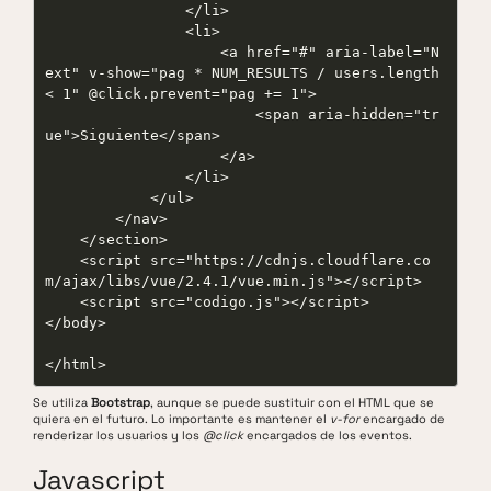
                </li>

                <li>

                    <a href="#" aria-label="N
ext" v-show="pag * NUM_RESULTS / users.length 
< 1" @click.prevent="pag += 1">

                        <span aria-hidden="tr
ue">Siguiente</span>

                    </a>

                </li>

            </ul>

        </nav>

    </section>

    <script src="https://cdnjs.cloudflare.co
m/ajax/libs/vue/2.4.1/vue.min.js"></script>

    <script src="codigo.js"></script>

</body>

Se utiliza
Bootstrap
, aunque se puede sustituir con el HTML que se
quiera en el futuro. Lo importante es mantener el
v-for
encargado de
renderizar los usuarios y los
@click
encargados de los eventos.
Javascript