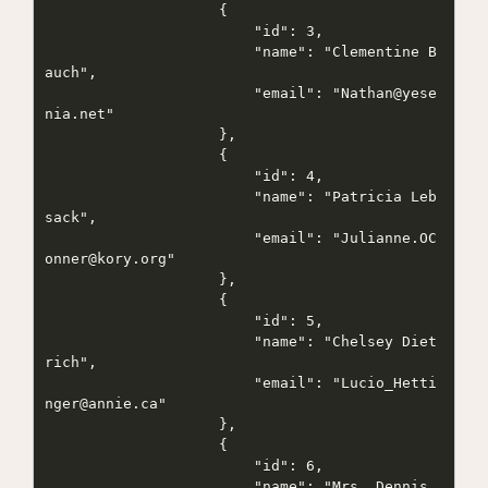
                    {

                        "id": 3,

                        "name": "Clementine B
auch",

                        "email": "Nathan@yese
nia.net"

                    },

                    {

                        "id": 4,

                        "name": "Patricia Leb
sack",

                        "email": "Julianne.OC
onner@kory.org"

                    },

                    {

                        "id": 5,

                        "name": "Chelsey Diet
rich",

                        "email": "Lucio_Hetti
nger@annie.ca"

                    },

                    {

                        "id": 6,

                        "name": "Mrs. Dennis 