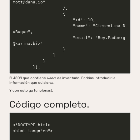
mott@dana.io"

                    },

                    {

                        "id": 10,

                        "name": "Clementina D
uBuque",

                        "email": "Rey.Padberg
@karina.biz"

                    }

                ]

            }

        });
El JSON que contiene
users
es inventado. Podrías introducir la
información que quisieras.
Y con esto ya funcionará.
Código completo.
<!DOCTYPE html>

<html lang="en">
