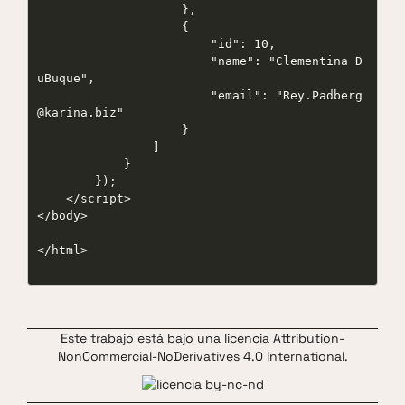
                    },

                    {

                        "id": 10,

                        "name": "Clementina D
uBuque",

                        "email": "Rey.Padberg
@karina.biz"

                    }

                ]

            }

        });

    </script>

</body>

</html>

Este trabajo está bajo una
licencia Attribution-
NonCommercial-NoDerivatives 4.0 International.