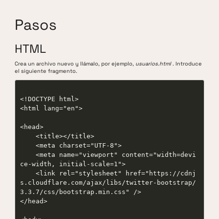
Pasos
HTML
Crea un archivo nuevo y llámalo, por ejemplo,
usuarios.html
. Introduce
el siguiente fragmento.
<!DOCTYPE html>

<html lang="en">

<head>

    <title></title>

    <meta charset="UTF-8">

    <meta name="viewport" content="width=devi
ce-width, initial-scale=1">

    <link rel="stylesheet" href="https://cdnj
s.cloudflare.com/ajax/libs/twitter-bootstrap/
3.3.7/css/bootstrap.min.css" />

</head>
