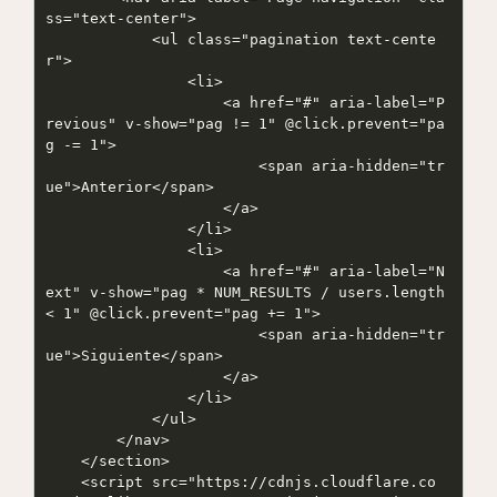
ss="text-center">

            <ul class="pagination text-cente
r">

                <li>

                    <a href="#" aria-label="P
revious" v-show="pag != 1" @click.prevent="pa
g -= 1">

                        <span aria-hidden="tr
ue">Anterior</span>

                    </a>

                </li>

                <li>

                    <a href="#" aria-label="N
ext" v-show="pag * NUM_RESULTS / users.length 
< 1" @click.prevent="pag += 1">

                        <span aria-hidden="tr
ue">Siguiente</span>

                    </a>

                </li>

            </ul>

        </nav>

    </section>

    <script src="https://cdnjs.cloudflare.co