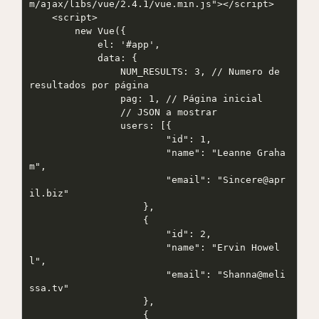
m/ajax/libs/vue/2.4.1/vue.min.js"></script>

    <script>

        new Vue({

            el: '#app',

            data: {

                NUM_RESULTS: 3, // Numero de 
resultados por página

                pag: 1, // Página inicial

                // JSON a mostrar

                users: [{

                        "id": 1,

                        "name": "Leanne Graha
m",

                        "email": "Sincere@apr
il.biz"

                    },

                    {

                        "id": 2,

                        "name": "Ervin Howel
l",

                        "email": "Shanna@meli
ssa.tv"

                    },

                    {
