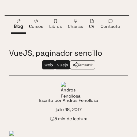
Saltar al contenido
Andros Fenollosa
ES
EN
Blog
Cursos
Libros
Charlas
CV
Contacto
VueJS, paginador sencillo
web
vuejs
Compartir
Escrito por
Andros Fenollosa
julio 18, 2017
5 min de lectura