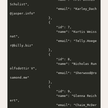
Schulist",

                        "email": "Karley_Dach
@jasper.info"

                    },

                    {

                        "id": 7,

                        "name": "Kurtis Weiss
nat",

                        "email": "Telly.Hoege
r@billy.biz"

                    },

                    {

                        "id": 8,

                        "name": "Nicholas Run
olfsdottir V",

                        "email": "Sherwood@ro
samond.me"

                    },

                    {

                        "id": 9,

                        "name": "Glenna Reich
ert",

                        "email": "Chaim_McDer