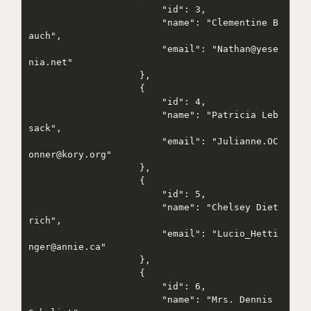
                        "id": 3,

                        "name": "Clementine B
auch",

                        "email": "Nathan@yese
nia.net"

                    },

                    {

                        "id": 4,

                        "name": "Patricia Leb
sack",

                        "email": "Julianne.OC
onner@kory.org"

                    },

                    {

                        "id": 5,

                        "name": "Chelsey Diet
rich",

                        "email": "Lucio_Hetti
nger@annie.ca"

                    },

                    {

                        "id": 6,

                        "name": "Mrs. Dennis 