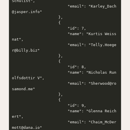
Schulist",

                        "email": "Karley_Dach
@jasper.info"

                    },

                    {

                        "id": 7,

                        "name": "Kurtis Weiss
nat",

                        "email": "Telly.Hoege
r@billy.biz"

                    },

                    {

                        "id": 8,

                        "name": "Nicholas Run
olfsdottir V",

                        "email": "Sherwood@ro
samond.me"

                    },

                    {

                        "id": 9,

                        "name": "Glenna Reich
ert",

                        "email": "Chaim_McDer
mott@dana.io"
