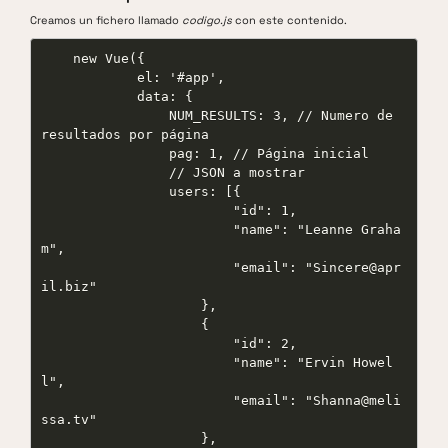
Creamos un fichero llamado
codigo.js
con este contenido.
    new Vue({

            el: '#app',

            data: {

                NUM_RESULTS: 3, // Numero de 
resultados por página

                pag: 1, // Página inicial

                // JSON a mostrar

                users: [{

                        "id": 1,

                        "name": "Leanne Graha
m",

                        "email": "Sincere@apr
il.biz"

                    },

                    {

                        "id": 2,

                        "name": "Ervin Howel
l",

                        "email": "Shanna@meli
ssa.tv"

                    },
