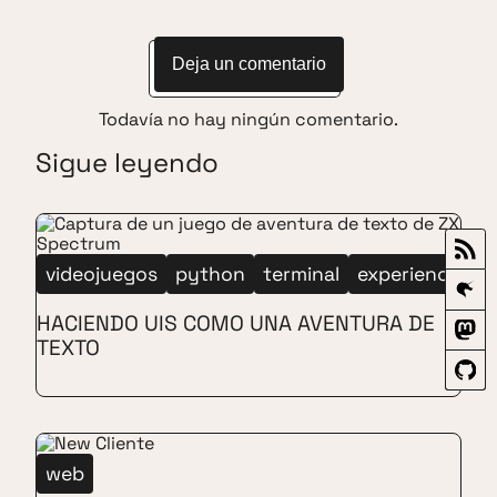
Deja un comentario
Todavía no hay ningún comentario.
Sigue leyendo
videojuegos
python
terminal
experiencia
s
HACIENDO UIS COMO UNA AVENTURA DE
TEXTO
web