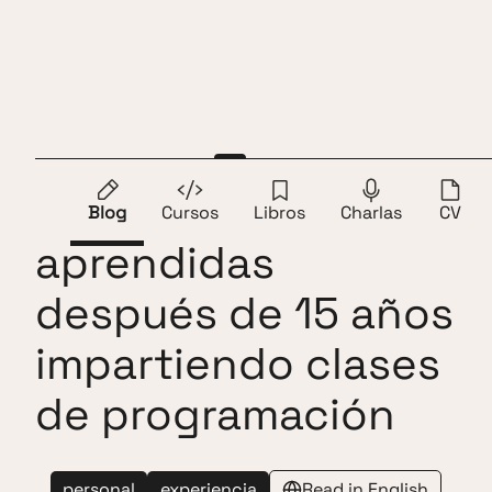
Saltar al contenido
Andros Fenollosa
ES
EN
Lecciones
Blog
Cursos
Libros
Charlas
CV
aprendidas
después de 15 años
impartiendo clases
de programación
personal
experiencia
Read in English