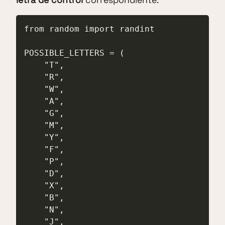
letra de control
correspondiente.
from random import randint

POSSIBLE_LETTERS = (

    "T",

    "R",

    "W",

    "A",

    "G",

    "M",

    "Y",

    "F",

    "P",

    "D",

    "X",

    "B",

    "N",

    "J",
