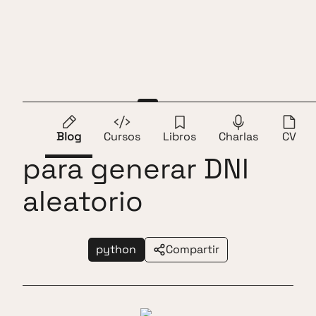
Saltar al contenido
Andros Fenollosa
ES
EN
Script en Python
Blog
Cursos
Libros
Charlas
CV
para generar DNI
aleatorio
python
Compartir