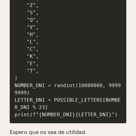
    "Z",

    "S",

    "Q",

    "V",

    "H",

    "L",

    "C",

    "K",

    "E",

    "T",

)

NUMBER_DNI = randint(10000000, 9999
9999)

LETTER_DNI = POSSIBLE_LETTERS[NUMBE
R_DNI % 23]

print(f"{NUMBER_DNI}{LETTER_DNI}")
Espero que os sea de utilidad.