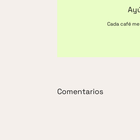
Ayú
Cada café me 
Comentarios