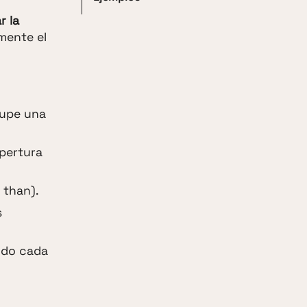
r la
mente el
ocupe una
apertura
 than).
s
ndo cada