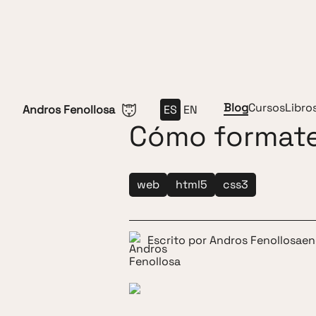
Saltar al contenido
Blog
Cursos
Libro
Andros Fenollosa
ES
EN
Cómo formate
web
html5
css3
Escrito por
Andros Fenollosa
en