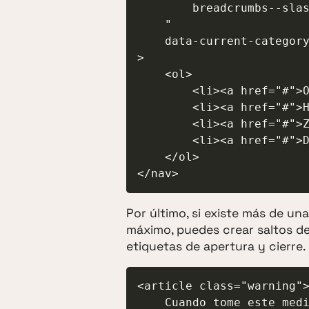
        breadcrumbs--slash

    "

    data-current-category="Deportivas"

>

    <ol>

        <li><a href="#">Ofertas</a></li>

        <li><a href="#">Hombre</a></li>

        <li><a href="#">Zapatillas</a></li>

        <li><a href="#">Deportivas</a></li>

    </ol>

Por último, si existe más de un
máximo, puedes crear saltos de 
etiquetas de apertura y cierre.
<article class="warning">
    Cuando tome este medicamento y guardelo en un sitio oscuro. <strong>No c