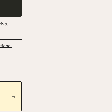
ivo.
tional.
→