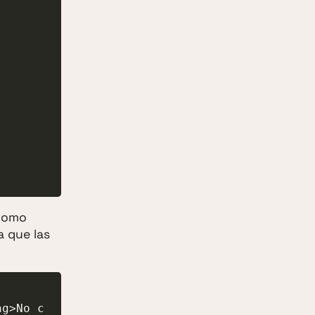
 como
a que las