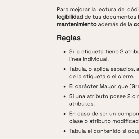
Para mejorar la lectura del cód
legibilidad
de tus documentos HT
mantenimiento
además de la
c
Reglas
Si la etiqueta tiene 2 atri
línea individual.
Tabula, o aplica espacios,
de la etiqueta o el cierre.
El carácter Mayor que (Gre
Si una atributo posee 2 o 
atributos.
En caso de ser un compon
clase o atributo modificad
Tabula el contenido si ocu