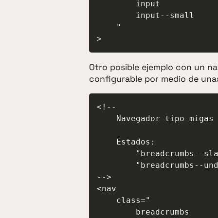
        input

        input--small

    "

>
Otro posible ejemplo con un n
configurable por medio de unas
<!--

    Navegador tipo migas de pan

    Estados:

        "breadcrumbs--slash" Separador tipo barra (/).

        "breadcrumbs--underscore" Separador tipo guión (-).

-->

<nav

    class="

        breadcrumbs
