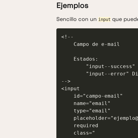
Ejemplos
Sencillo con un
que puede
input
<!--

    Campo de e-mail

    Estados:

        "input--success" Diseño confirmando su correcto formato.

        "input--error" Diseño alertado de su incorrecto formato.

-->

<input

    id="campo-email"

    name="email"

    type="email"

    placeholder="ejemplo@correo.com"

    required

    class="
