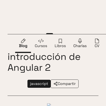
Saltar al contenido
Andros Fenollosa
ES
EN
Pequeña
Blog
Cursos
Libros
Charlas
CV
introducción de
Angular 2
javascript
Compartir