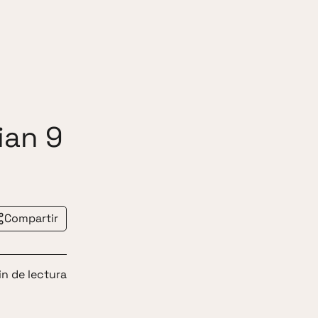
ian 9
Compartir
in de lectura