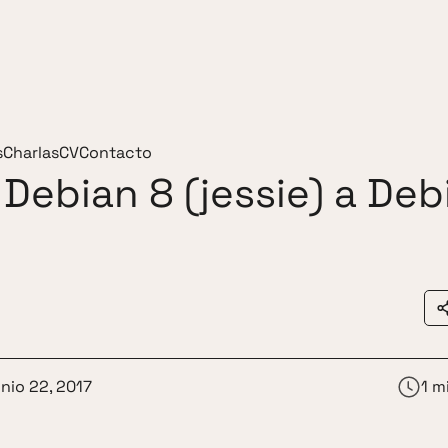
s
Charlas
CV
Contacto
 Debian 8 (jessie) a Deb
unio 22, 2017
1 m