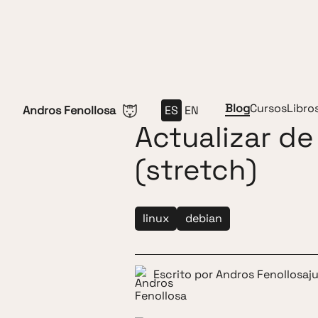
Saltar al contenido
Blog
Cursos
Libro
Andros Fenollosa
ES
EN
Actualizar de
(stretch)
linux
debian
Escrito por
Andros Fenollosa
j