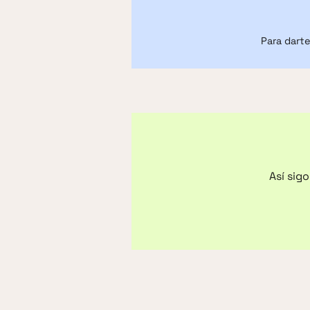
Para darte
Así sig