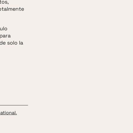
tos,
 totalmente
ulo
 para
de solo la
ational.