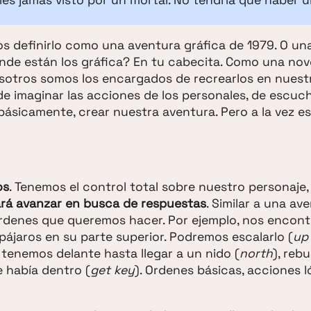
s definirlo como una aventura gráfica de 1979. O u
nde están los gráfica? En tu cabecita. Como una nove
sotros somos los encargados de recrearlos en nuest
 de imaginar las acciones de los personales, de escuch
básicamente, crear nuestra aventura. Pero a la vez e
os
. Tenemos el control total sobre nuestro personaje,
hará avanzar en busca de respuestas
. Similar a una av
 ordenes que queremos hacer. Por ejemplo, nos encon
ájaros en su parte superior. Podremos escalarlo (
up
enemos delante hasta llegar a un nido (
north
), reb
e había dentro (
get key
). Ordenes básicas, acciones l