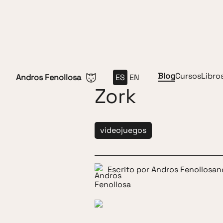
Saltar al contenido
Blog
Cursos
Libro
Andros Fenollosa
ES
EN
Zork
videojuegos
Escrito por
Andros Fenollosa
n