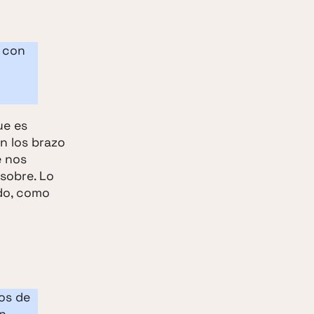
, con
ue es
n los brazo
e nos
sobre. Lo
do, como
os de
un