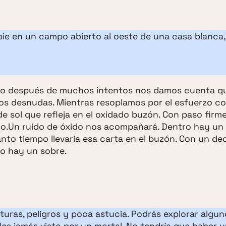
 pie en un campo abierto al oeste de una casa blanca
pero después de muchos intentos nos damos cuenta q
os desnudas. Mientras resoplamos por el esfuerzo co
de sol que refleja en el oxidado buzón. Con paso firm
lo.Un ruido de óxido nos acompañará. Dentro hay un 
o tiempo llevaría esa carta en el buzón. Con un de
ro hay un sobre.
uras, peligros y poca astucia. Podrás explorar algun
bles jamás visto por un mortal. No tendría que haber 