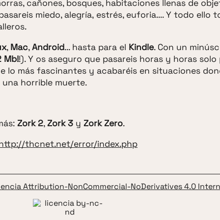
ras, cañones, bosques, habitaciones llenas de obje
pasareis miedo, alegría, estrés, euforia.... Y todo ello
lleros.
ux
,
Mac
,
Android
... hasta para el
Kindle
. Con un minúsc
2 Mb!
!). Y os aseguro que pasareis horas y horas solo
de lo más fascinantes y acabaréis en situaciones don
e una horrible muerte.
más:
Zork 2
,
Zork 3
y
Zork Zero
.
http://thcnet.net/error/index.php
cencia Attribution-NonCommercial-NoDerivatives 4.0 Intern