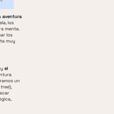
na
aventura
la, los
ra menta.
ar los
sta muy
 y
el
entura
tramos un
 tree
),
uscar
ógica,