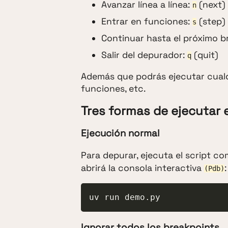
Avanzar línea a línea:
(next)
n
Entrar en funciones:
(step)
s
Continuar hasta el próximo b
Salir del depurador:
(quit)
q
Además que podrás ejecutar cualqu
funciones, etc.
Tres formas de ejecutar e
Ejecución normal
Para depurar, ejecuta el script c
abrirá la consola interactiva
:
(Pdb)
uv run demo.py
Ignorar todos los breakpoints