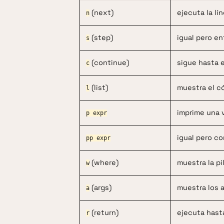
(next)
ejecuta la lí
n
(step)
igual pero en
s
(continue)
sigue hasta e
c
(list)
muestra el có
l
imprime una 
p expr
igual pero con
pp expr
(where)
muestra la pi
w
(args)
muestra los 
a
(return)
ejecuta hast
r