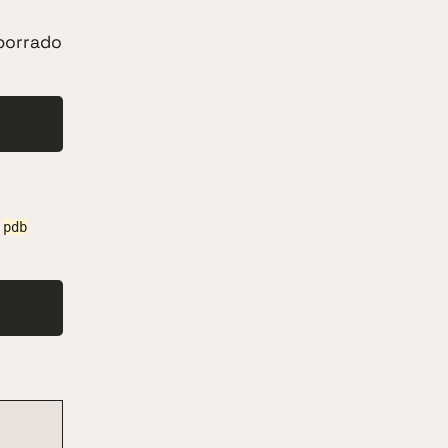
 borrado
a
pdb