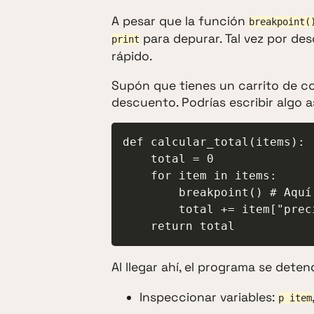
A pesar que la función
breakpoint(
para depurar. Tal vez por de
print
rápido.
Supón que tienes un carrito de co
descuento. Podrías escribir algo as
def calcular_total(items):

    total = 0

    for item in items:

        breakpoint() # Aquí se detendrá

        total += item["precio"] * item["cantidad"]

    return total
Al llegar ahí, el programa se det
Inspeccionar variables:
p item