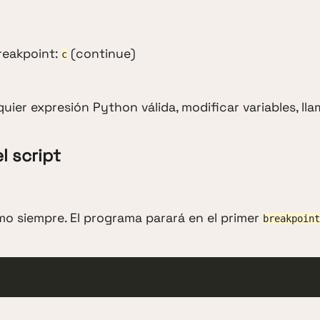
reakpoint:
(continue)
c
ier expresión Python válida, modificar variables, lla
l script
omo siempre. El programa parará en el primer
breakpoint