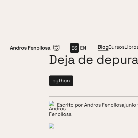
Saltar al contenido
Blog
Cursos
Libro
Andros Fenollosa
ES
EN
Deja de depura
python
Escrito por
Andros Fenollosa
junio