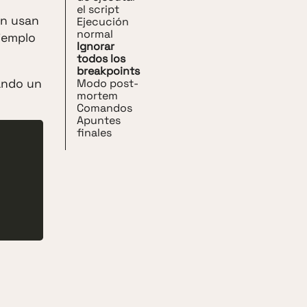
el script
ún usan
Ejecución
normal
ejemplo
Ignorar
todos los
breakpoints
Modo post-
cando un
mortem
Comandos
Apuntes
finales