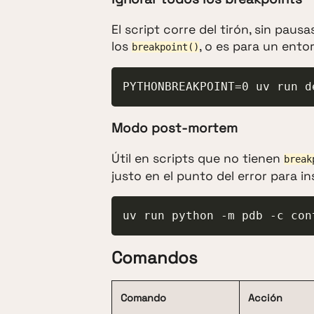
El script corre del tirón, sin pau
los
, o es para un ent
breakpoint()
PYTHONBREAKPOINT=0 uv run d
Modo post-mortem
Útil en scripts que no tienen
break
justo en el punto del error para 
uv run python -m pdb -c con
Comandos
Comando
Acción