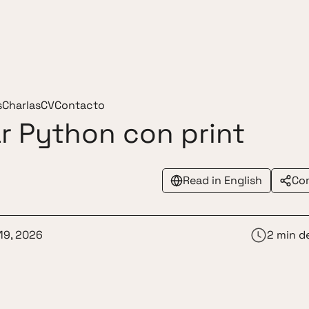
s
Charlas
CV
Contacto
r Python con print
Read in English
Co
 19, 2026
2 min d